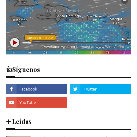
👍Síguenos
➕ Leídas