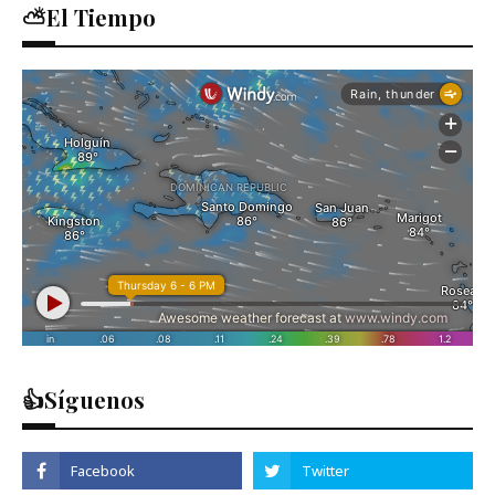
⛅El Tiempo
👍Síguenos