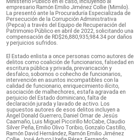
Ministerio Público en el caso, incluyendo al
empresario Ramón Emilio Jiménez Collie (Mimilo).
La presentó ante la Procuraduría Especializada de
Persecución de la Corrupción Administrativa
(Pepca) a través del Equipo de Recuperación del
Patrimonio Público en abril de 2022, solicitando una
compensación de RD$26,880,935,984.34 por daños
y perjuicios sufridos.
El Estado enlista a once personas como autores de
delitos como coalición de funcionarios, falsedad en
escritura pública y privada, prevaricación y
desfalco, sobornos o cohecho de funcionarios,
intervención en asuntos incompatibles con la
calidad de funcionario, enriquecimiento ilícito,
asociación de malhechores, estafa agravada en
perjuicio del Estado dominicano, falta de
declaración jurada y lavado de activo. Los
supuestos autores de esos delitos incluyen a
Ángel Donald Guerrero, Daniel Omar de Jesús
Caamaño, Luis Miguel Piccirillo McCabe, Claudio
Silver Peña, Emilio Olivo Toribio, Gonzalo Castillo,
Ramón David Hernández, Ramón Emilio Jiménez
Collie, José Arturo Ureña Pérez, Fernando