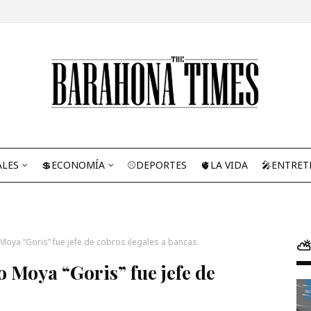
ALES
💲ECONOMÍA
⚾DEPORTES
🫀LA VIDA
🎤ENTRET
Moya “Goris” fue jefe de cobros ilegales a bancas
⛅
 Moya “Goris” fue jefe de