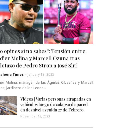
o opines si no sabes”: Tensión entre
dier Molina y Marcell Ozuna tras
lotazo de Pedro Strop a José Sirí
rahona Times
-
January 13, 2025
ier Molina, mánager de las Águilas Cibaeñas y Marcell
na, jardinero de los Leone…
Videos | Varias personas atrapadas en
vehículos luego de colapso de pared
en desnivel avenida 27 de Febrero
November 18, 2023