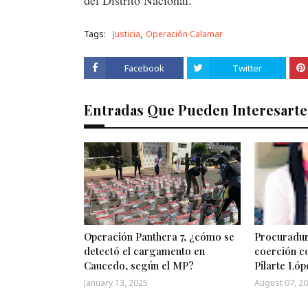
del Distrito Nacional.
Tags:
Justicia
Operación Calamar
Facebook
Twitter
Entradas Que Pueden Interesarte
Operación Panthera 7, ¿cómo se
Procuradur
detectó el cargamento en
coerción c
Caucedo, según el MP?
Pilarte Lóp
January 13, 2025
August 07, 2