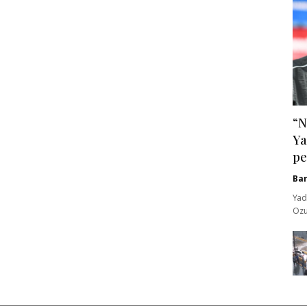
“N
Ya
pe
Ba
Yad
Ozu