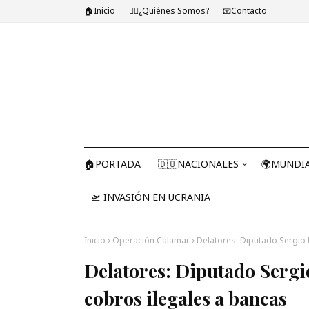
🏠Inicio
🤷‍♂️¿Quiénes Somos?
📧Contacto
🏠PORTADA
🇩🇴NACIONALES
🌍MUNDI
🛫 INVASIÓN EN UCRANIA
Inicio
Operación Calamar
Delatores: Diputado Sergio 
Delatores: Diputado Sergio
cobros ilegales a bancas