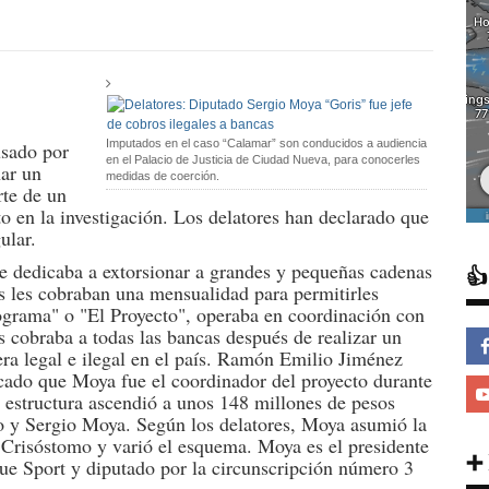
Imputados en el caso “Calamar” son conducidos a audiencia
usado por
en el Palacio de Justicia de Ciudad Nueva, para conocerles
nar un
medidas de coerción.
rte de un
o en la investigación. Los delatores han declarado que
ular.
e dedicaba a extorsionar a grandes y pequeñas cadenas

es les cobraban una mensualidad para permitirles
ograma" o "El Proyecto", operaba en coordinación con
s cobraba a todas las bancas después de realizar un
a legal e ilegal en el país. Ramón Emilio Jiménez
licado que Moya fue el coordinador del proyecto durante
 estructura ascendió a unos 148 millones de pesos
o y Sergio Moya. Según los delatores, Moya asumió la
e Crisóstomo y varió el esquema. Moya es el presidente
➕
ue Sport y diputado por la circunscripción número 3