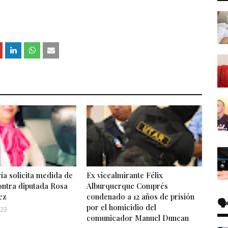
ía solicita medida de
Ex vicealmirante Félix
ontra diputada Rosa
Alburquerque Comprés
ez
condenado a 12 años de prisión
🗣
por el homicidio del
023
comunicador Manuel Duncan