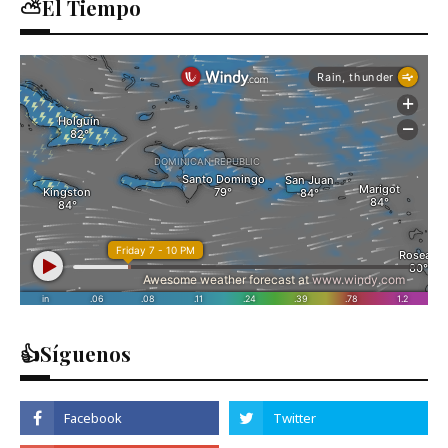
⛅El Tiempo
👍Síguenos