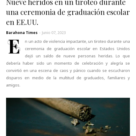
Nueve heridos en un tiroteo durante
una ceremonia de graduación escolar
en EE.UU.
Barahona Times
-
Junio 07, 2023
E
n un acto de violencia impactante, un tiroteo durante una
ceremonia de graduación escolar en Estados Unidos
dejó un saldo de nueve personas heridas. Lo que
debería haber sido un momento de celebración y alegría se
convirtió en una escena de caos y pánico cuando se escucharon
disparos en medio de la multitud de graduados, familiares y
amigos.