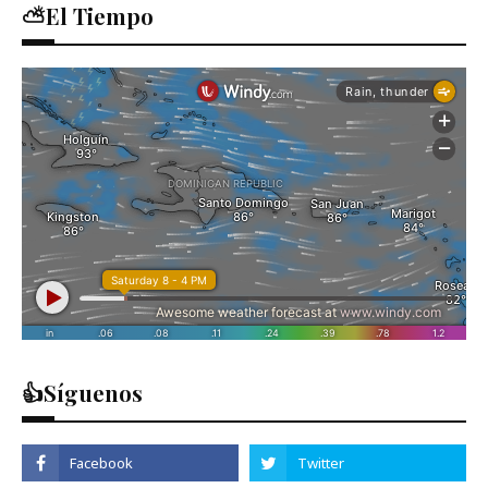
⛅El Tiempo
👍Síguenos