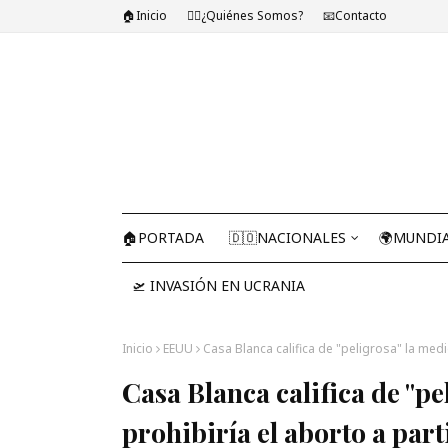
🏠Inicio
🤷‍♂️¿Quiénes Somos?
📧Contacto
🏠PORTADA
🇩🇴NACIONALES
🌍MUNDI
🛫 INVASIÓN EN UCRANIA
Inicio
EEUU
Casa Blanca califica de "peligrosa" la medi
Casa Blanca califica de "p
prohibiría el aborto a part