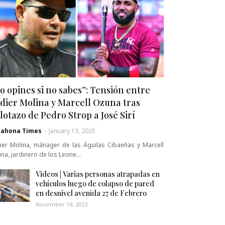
o opines si no sabes”: Tensión entre
dier Molina y Marcell Ozuna tras
lotazo de Pedro Strop a José Sirí
rahona Times
-
January 13, 2025
ier Molina, mánager de las Águilas Cibaeñas y Marcell
na, jardinero de los Leone…
Videos | Varias personas atrapadas en
vehículos luego de colapso de pared
en desnivel avenida 27 de Febrero
November 18, 2023