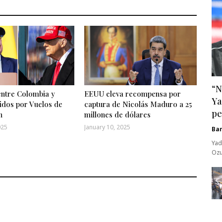
“N
entre Colombia y
EEUU eleva recompensa por
Ya
idos por Vuelos de
captura de Nicolás Maduro a 25
pe
n
millones de dólares
025
January 10, 2025
Ba
Yad
Ozu