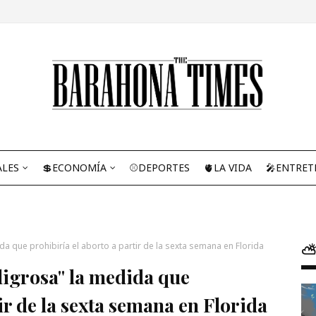
ALES
💲ECONOMÍA
⚾DEPORTES
🫀LA VIDA
🎤ENTRET
da que prohibiría el aborto a partir de la sexta semana en Florida
⛅
eligrosa" la medida que
ir de la sexta semana en Florida