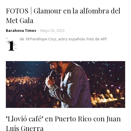
FOTOS | Glamour en la alfombra del
Met Gala
Barahona Times
-
Mayo 02, 2023
1
de 18 Penélope Cruz, actriz española. Foto de AFP.
"Llovió café" en Puerto Rico con Juan
Luis Guerra