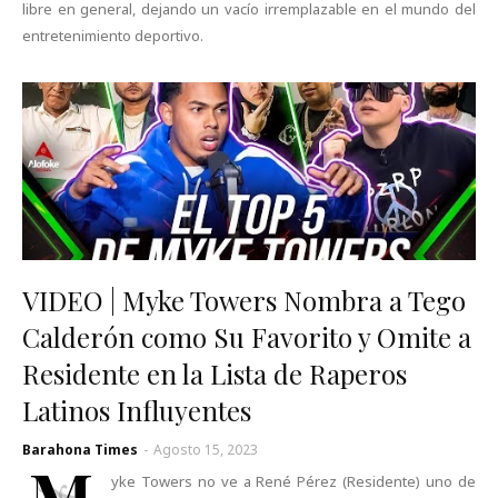
libre en general, dejando un vacío irremplazable en el mundo del
entretenimiento deportivo.
VIDEO | Myke Towers Nombra a Tego
Calderón como Su Favorito y Omite a
Residente en la Lista de Raperos
Latinos Influyentes
Barahona Times
-
Agosto 15, 2023
M
yke Towers no ve a René Pérez (Residente) uno de