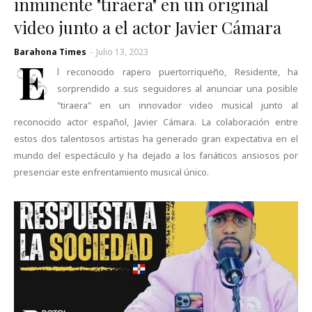
inminente "tiraera" en un original
video junto a el actor Javier Cámara
Barahona Times
-
Julio 13, 2023
E
l reconocido rapero puertorriqueño, Residente, ha
sorprendido a sus seguidores al anunciar una posible
"tiraera" en un innovador video musical junto al
reconocido actor español, Javier Cámara. La colaboración entre
estos dos talentosos artistas ha generado gran expectativa en el
mundo del espectáculo y ha dejado a los fanáticos ansiosos por
presenciar este enfrentamiento musical único.