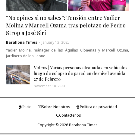
“No opines si no sabes”: Tensión entre Yadier
Molina y Marcell Ozuna tras pelotazo de Pedro
Strop a José Sirí
Barahona Times
-
January 13, 2025
Yadier Molina, mánager de las Águilas Cibaeñas y Marcell Ozuna,
jardinero de los Leone…
Videos | Varias personas atrapadas en vehículos
luego de colapso de pared en desnivel avenida
27 de Febrero
November 18, 2023
🏠Inicio
🤷‍♂️Sobre Nosotros
🔏Política de privacidad
📞Contactenos
Copyright ©
2026
Barahona Times