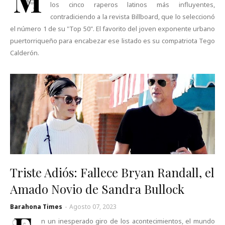
los cinco raperos latinos más influyentes,
contradiciendo a la revista Billboard, que lo seleccionó
el número 1 de su "Top 50". El favorito del joven exponente urbano
puertorriqueño para encabezar ese listado es su compatriota Tego
Calderón.
Triste Adiós: Fallece Bryan Randall, el
Amado Novio de Sandra Bullock
Barahona Times
-
Agosto 07, 2023
n un inesperado giro de los acontecimientos, el mundo