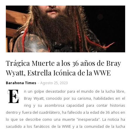
Trágica Muerte a los 36 años de Bray
Wyatt, Estrella Icónica de la WWE
Barahona Times
-
Agosto 25, 2023
E
n un golpe devastador para el mundo de la lucha libre,
Bray Wyatt, conocido por su carisma, habilidades en el
ring y su asombrosa capacidad para contar historias
dentro y fuera del cuadrilátero, ha fallecido a la edad de 36 años en
lo que se describe como una muerte "inesperada". La noticia ha
sacudido a los fanáticos de la WWE y a la comunidad de la lucha