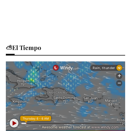
⛅El Tiempo