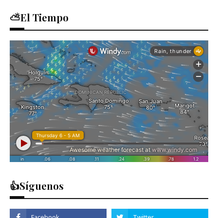
⛅El Tiempo
👍Síguenos