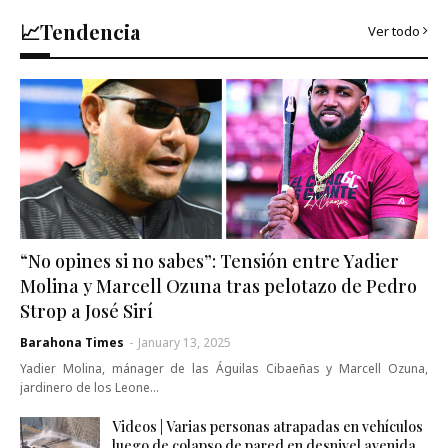
📈Tendencia
Ver todo
“No opines si no sabes”: Tensión entre Yadier
Molina y Marcell Ozuna tras pelotazo de Pedro
Strop a José Sirí
Barahona Times
-
January 13, 2025
Yadier Molina, mánager de las Águilas Cibaeñas y Marcell Ozuna,
jardinero de los Leone…
Videos | Varias personas atrapadas en vehículos
luego de colapso de pared en desnivel avenida