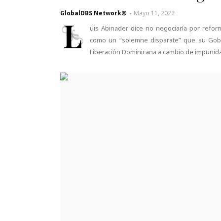
GlobalDBS Network®
-
Mayo 11, 2022
L
uis Abinader dice no negociaría por reform
como un “solemne disparate” que su Gobie
Liberación Dominicana a cambio de impunida