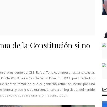
rma de la Constitución si no
n el presidente del CES, Rafael Toribio, empresarios, sindicalistas
MALDONADO/LD Laura Castillo Santo Domingo. RD El presidente Luis
que sienten temor de que el gobierno actual se incline por una

esi­dencial, y que ni siquiera convencerá a un legisla­dor del Partido
 que yo no voy a ir a una re­forma constitucio…