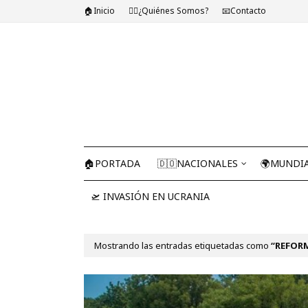
🏠Inicio
🤷‍♂️¿Quiénes Somos?
📧Contacto
🏠PORTADA
🇩🇴NACIONALES
🌍MUNDI
🛫 INVASIÓN EN UCRANIA
Mostrando las entradas etiquetadas como
REFOR