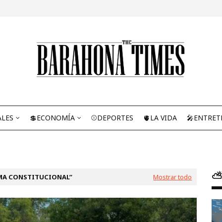
ALES
💲ECONOMÍA
⚾DEPORTES
🫀LA VIDA
🎤ENTRET
⛅
MA CONSTITUCIONAL
Mostrar todo