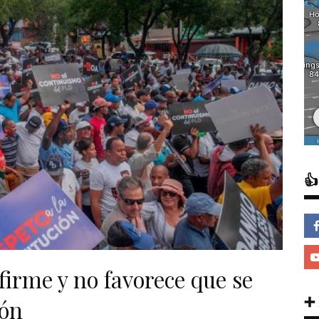

firme y no favorece que se
➕
ión