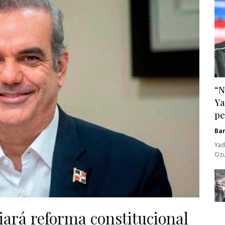
“N
Ya
pe
Ba
Yad
Ozu
iará reforma constitucional