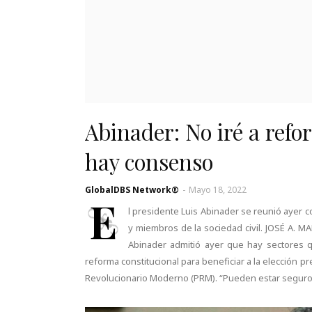
Abinader: No iré a refo
hay consenso
GlobalDBS Network®
-
Mayo 18, 2022
E
l presidente Luis Abinader se reunió ayer co
y miembros de la sociedad civil. JOSÉ A. 
Abina­der admitió ayer que hay sectores 
reforma constitucional para bene­ficiar a la elección pr
Revolucio­nario Moderno (PRM). “Pueden estar seguros