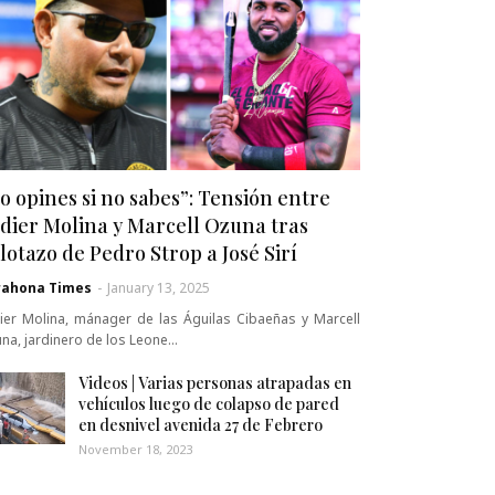
o opines si no sabes”: Tensión entre
dier Molina y Marcell Ozuna tras
lotazo de Pedro Strop a José Sirí
rahona Times
-
January 13, 2025
ier Molina, mánager de las Águilas Cibaeñas y Marcell
na, jardinero de los Leone…
Videos | Varias personas atrapadas en
vehículos luego de colapso de pared
en desnivel avenida 27 de Febrero
November 18, 2023