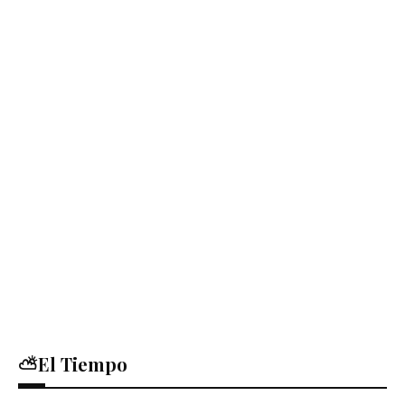
⛅El Tiempo