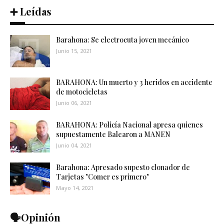
➕ Leídas
Barahona: Se electrocuta joven mecánico
Junio 15, 2021
BARAHONA: Un muerto y 3 heridos en accidente
de motocicletas
Junio 06, 2021
BARAHONA: Policía Nacional apresa quienes
supuestamente Balearon a MANEN
Junio 04, 2021
Barahona: Apresado supesto clonador de
Tarjetas "Comer es primero"
Mayo 14, 2021
🗣️Opinión