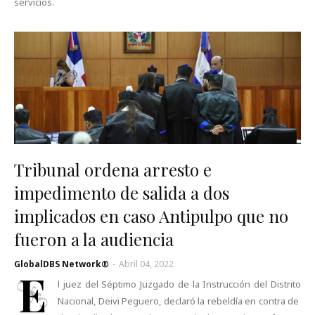
servicios.
Tribunal ordena arresto e
impedimento de salida a dos
implicados en caso Antipulpo que no
fueron a la audiencia
GlobalDBS Network®
-
Abril 04, 2022
E
l juez del Séptimo Juzgado de la Instrucción del Distrito
Nacional, Deivi Peguero, declaró la rebeldía en contra de