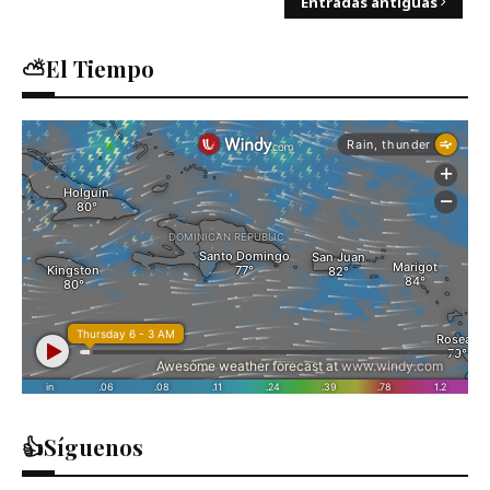
Entradas antiguas
⛅El Tiempo
👍Síguenos