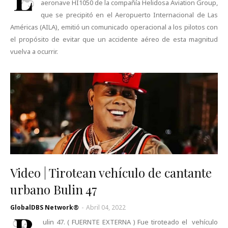
aeronave HI1050 de la compañía Helidosa Aviation Group,
que se precipitó en el Aeropuerto Internacional de Las
Américas (AILA), emitió un comunicado operacional a los pilotos con
el propósito de evitar que un accidente aéreo de esta magnitud
vuelva a ocurrir.
Video | Tirotean vehículo de cantante
urbano Bulin 47
GlobalDBS Network®
-
Abril 04, 2022
ulin 47. ( FUERNTE EXTERNA ) Fue tiroteado el vehículo