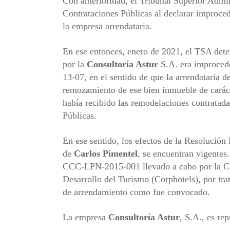
Con anterioridad, el Tribunal Superior Admi
Contrataciones Públicas al declarar improced
la empresa arrendataria.
En ese entonces, enero de 2021, el TSA deter
por la
Consultoría Astur
S.A. era improceden
13-07, en el sentido de que la arrendataria d
remozamiento de ese bien inmueble de caráct
había recibido las remodelaciones contratad
Públicas.
En ese sentido, los efectos de la Resolución 
de
Carlos Pimentel
, se encuentran vigentes
CCC-LPN-2015-001 llevado a cabo por la Co
Desarrollo del Turismo (Corphotels), por tra
de arrendamiento como fue convocado.
La empresa
Consultoría Astur
, S.A., es re