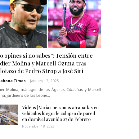
o opines si no sabes”: Tensión entre
dier Molina y Marcell Ozuna tras
lotazo de Pedro Strop a José Sirí
rahona Times
-
January 13, 2025
ier Molina, mánager de las Águilas Cibaeñas y Marcell
na, jardinero de los Leone…
Videos | Varias personas atrapadas en
vehículos luego de colapso de pared
en desnivel avenida 27 de Febrero
November 18, 2023