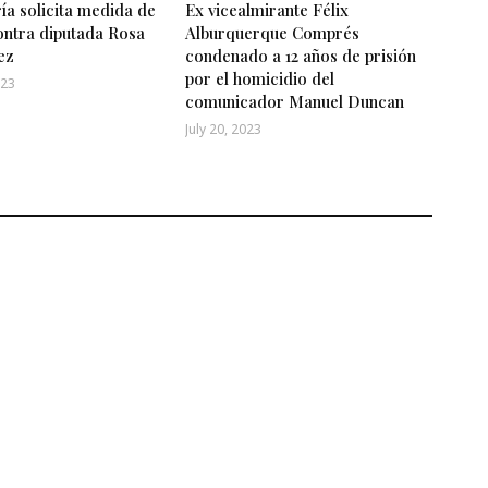
ía solicita medida de
Ex vicealmirante Félix
ontra diputada Rosa
Alburquerque Comprés
ez
condenado a 12 años de prisión
por el homicidio del
023
comunicador Manuel Duncan
July 20, 2023