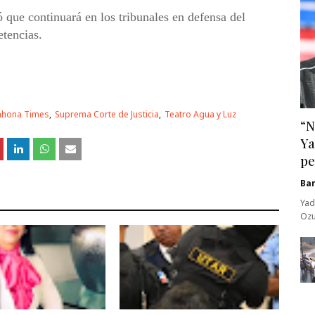
ó que continuará en los tribunales en defensa del
tencias.
rahona Times
Suprema Corte de Justicia
Teatro Agua y Luz
“N
Ya
pe
Ba
Yad
Ozu