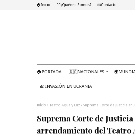
🏠Inicio
🤷‍♂️¿Quiénes Somos?
📧Contacto
🏠PORTADA
🇩🇴NACIONALES
🌍MUNDI
🛫 INVASIÓN EN UCRANIA
Inicio
Teatro Agua y Luz
Suprema Corte de Justicia anu
Suprema Corte de Justicia 
arrendamiento del Teatro 