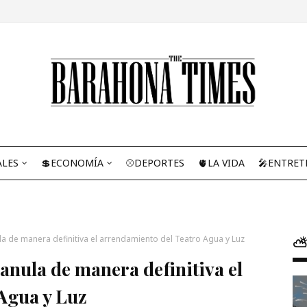
ALES
💲ECONOMÍA
⚾DEPORTES
🫀LA VIDA
🎤ENTRET
la de manera definitiva el arrendamiento del Teatro Agua y Luz
⛅
anula de manera definitiva el
Agua y Luz