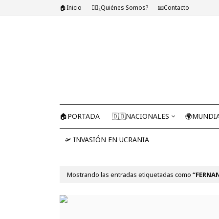
🏠Inicio
🤷‍♂️¿Quiénes Somos?
📧Contacto
🏠PORTADA
🇩🇴NACIONALES
🌍MUNDI
🛫 INVASIÓN EN UCRANIA
Mostrando las entradas etiquetadas como
FERNAN