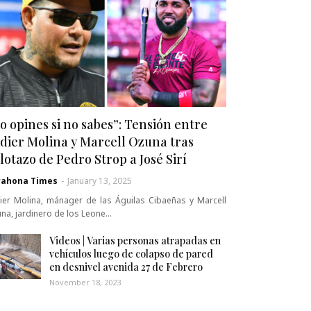
o opines si no sabes”: Tensión entre
dier Molina y Marcell Ozuna tras
lotazo de Pedro Strop a José Sirí
rahona Times
-
January 13, 2025
ier Molina, mánager de las Águilas Cibaeñas y Marcell
na, jardinero de los Leone…
Videos | Varias personas atrapadas en
vehículos luego de colapso de pared
en desnivel avenida 27 de Febrero
November 18, 2023