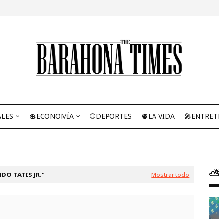
ALES
💲ECONOMÍA
⚾DEPORTES
🫀LA VIDA
🎤ENTRET
⛅
DO TATIS JR.
Mostrar todo