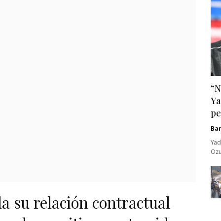
“N
Ya
pe
Ba
Yad
Ozu
a su relación contractual