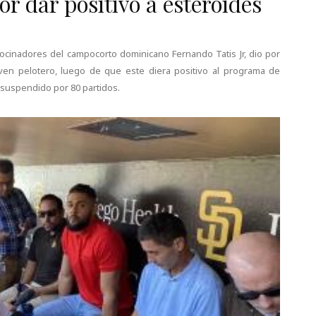
or dar positivo a esteroides
rocinadores del campocorto dominicano Fernando Tatis Jr, dio por
joven pelotero, luego de que este diera positivo al programa de
 suspendido por 80 partidos.