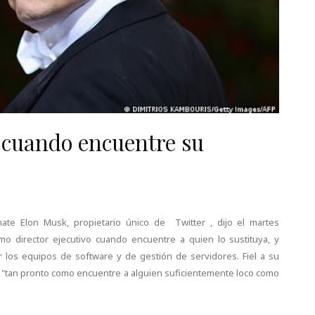
 cuando encuentre su
nate Elon Musk, propietario único de Twitter , dijo el martes
mo director ejecutivo cuando encuentre a quien lo sustituya, y
ir los equipos de software y de gestión de servidores. Fiel a su
ter "tan pronto como encuentre a alguien suficientemente loco como