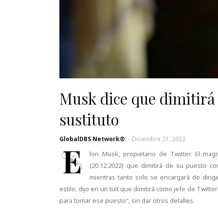
Musk dice que dimitirá
sustituto
GlobalDBS Network®
-
Diciembre 21, 2022
E
lon Musk, propietario de Twitter. El mag
(20.12.2022) que dimitirá de su puesto co
mientras tanto solo se encargará de dirig
estilo, dijo en un tuit que dimitirá como jefe de Twit
para tomar ese puesto", sin dar otros detalles.