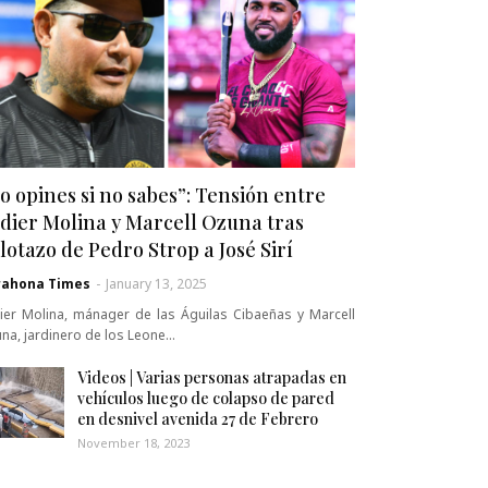
o opines si no sabes”: Tensión entre
dier Molina y Marcell Ozuna tras
lotazo de Pedro Strop a José Sirí
rahona Times
-
January 13, 2025
ier Molina, mánager de las Águilas Cibaeñas y Marcell
na, jardinero de los Leone…
Videos | Varias personas atrapadas en
vehículos luego de colapso de pared
en desnivel avenida 27 de Febrero
November 18, 2023