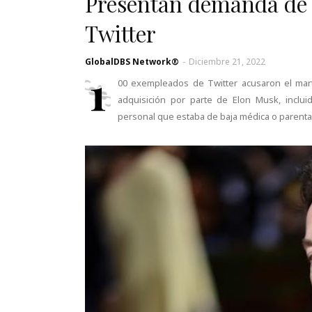
Presentan demanda de 
Twitter
GlobalDBS Network®
-
Diciembre 21, 2022
1
00 exempleados de Twitter acusaron el mart
adquisición por parte de Elon Musk, inclui
personal que estaba de baja médica o parenta