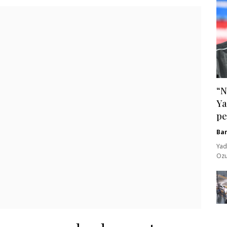
“N
Ya
pe
Ba
Yad
Ozu