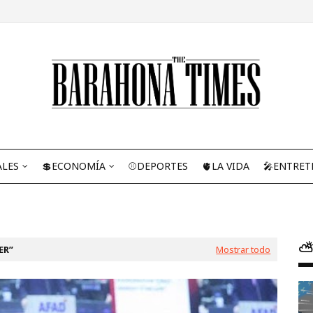
ALES
💲ECONOMÍA
⚾DEPORTES
🫀LA VIDA
🎤ENTRET
⛅
ER
Mostrar todo