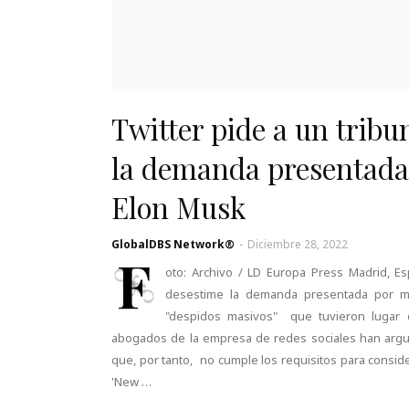
Twitter pide a un trib
la demanda presentada 
Elon Musk
GlobalDBS Network®
-
Diciembre 28, 2022
F
oto: Archivo / LD Europa Press Madrid, Es
desestime la demanda presentada por m
"despidos masivos" que tuvieron lugar 
abogados de la empresa de redes sociales han argum
que, por tanto, no cumple los requisitos para cons
'New …