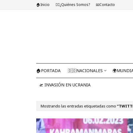
🏠Inicio
🤷‍♂️¿Quiénes Somos?
📧Contacto
🏠PORTADA
🇩🇴NACIONALES
🌍MUNDI
🛫 INVASIÓN EN UCRANIA
Mostrando las entradas etiquetadas como
TWITT