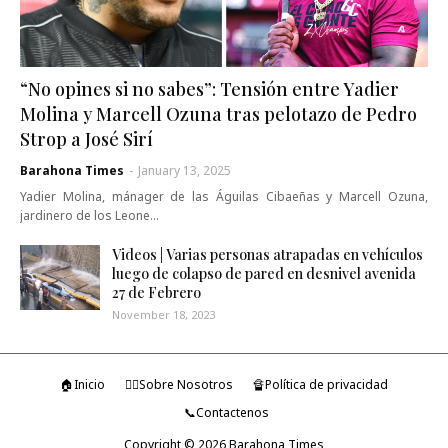
“No opines si no sabes”: Tensión entre Yadier
Molina y Marcell Ozuna tras pelotazo de Pedro
Strop a José Sirí
Barahona Times
-
January 13, 2025
Yadier Molina, mánager de las Águilas Cibaeñas y Marcell Ozuna,
jardinero de los Leone…
Videos | Varias personas atrapadas en vehículos
luego de colapso de pared en desnivel avenida
27 de Febrero
November 18, 2023
🏠Inicio
🤷‍♂️Sobre Nosotros
🔏Política de privacidad
📞Contactenos
Copyright ©
2026
Barahona Times