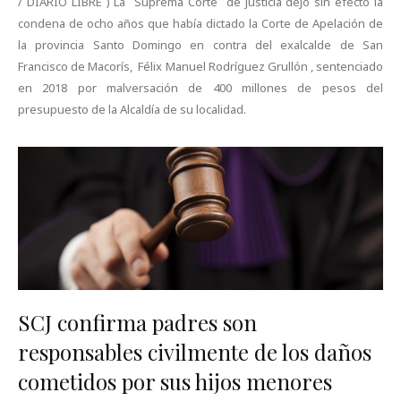
/ DIARIO LIBRE ) La Suprema Corte de Justicia dejó sin efecto la
condena de ocho años que había dictado la Corte de Apelación de
la provincia Santo Domingo en contra del exalcalde de San
Francisco de Macorís, Félix Manuel Rodríguez Grullón , sentenciado
en 2018 por malversación de 400 millones de pesos del
presupuesto de la Alcaldía de su localidad.
SCJ confirma padres son
responsables civilmente de los daños
cometidos por sus hijos menores