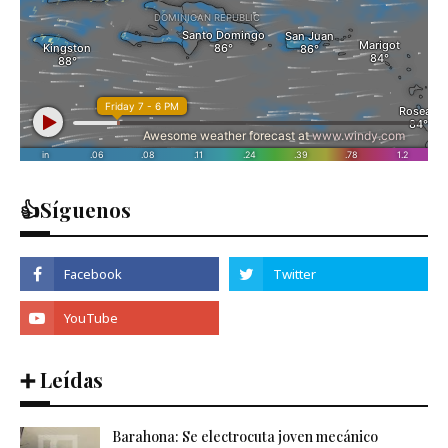
👍Síguenos
➕ Leídas
Barahona: Se electrocuta joven mecánico