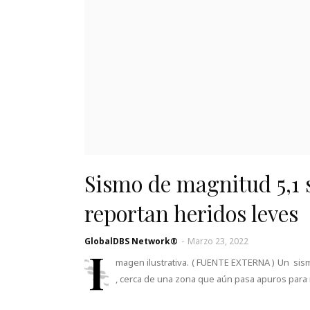
Sismo de magnitud 5,1 s
reportan heridos leves
GlobalDBS Network®
-
Marzo 23, 2022
I
magen ilustrativa. ( FUENTE EXTERNA ) Un sism
, cerca de una zona que aún pasa apuros para