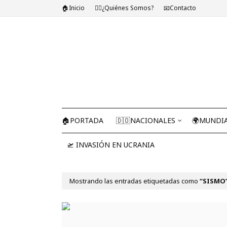
🏠Inicio
🤷‍♂️¿Quiénes Somos?
📧Contacto
🏠PORTADA
🇩🇴NACIONALES
🌍MUNDI
🛫 INVASIÓN EN UCRANIA
Mostrando las entradas etiquetadas como
SISMO