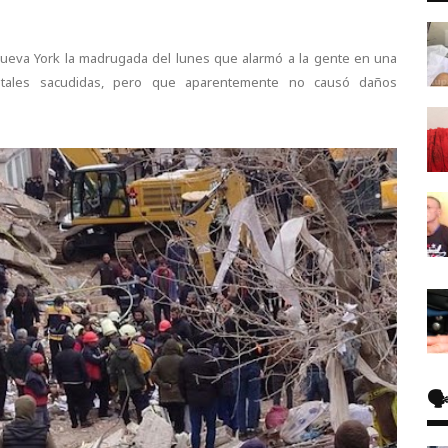
eva York la madrugada del lunes que alarmó a la gente en una
tales sacudidas, pero que aparentemente no causó daños
🗣