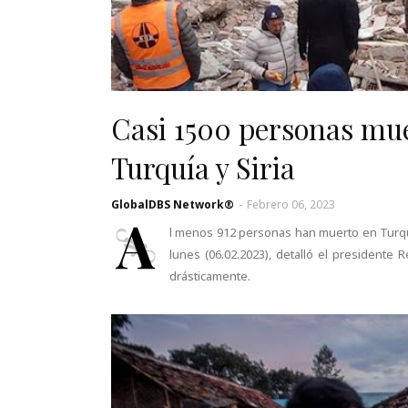
Casi 1500 personas mu
Turquía y Siria
GlobalDBS Network®
-
Febrero 06, 2023
A
l menos 912 personas han muerto en Turqu
lunes (06.02.2023), detalló el presidente 
drásticamente.