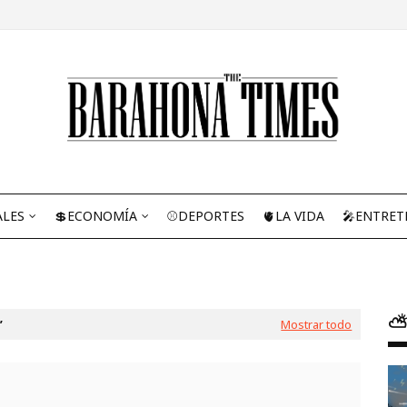
ALES
💲ECONOMÍA
⚾DEPORTES
🫀LA VIDA
🎤ENTRET
⛅
Mostrar todo