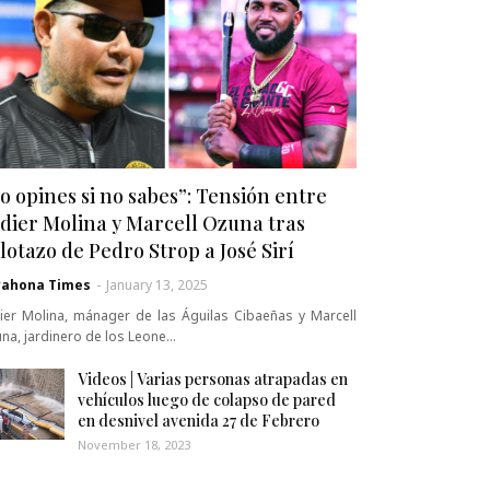
o opines si no sabes”: Tensión entre
dier Molina y Marcell Ozuna tras
lotazo de Pedro Strop a José Sirí
rahona Times
-
January 13, 2025
ier Molina, mánager de las Águilas Cibaeñas y Marcell
na, jardinero de los Leone…
Videos | Varias personas atrapadas en
vehículos luego de colapso de pared
en desnivel avenida 27 de Febrero
November 18, 2023