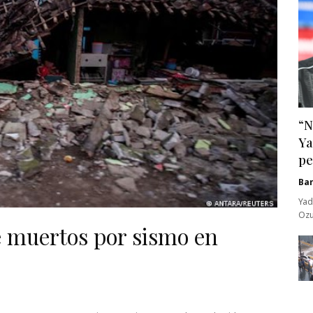
“N
Ya
pe
Ba
Yad
Ozu
de muertos por sismo en