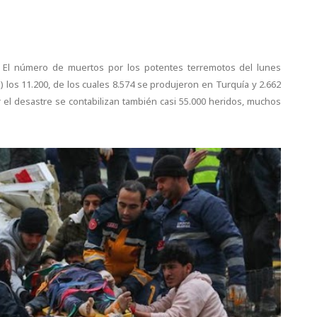
a. El número de muertos por los potentes terremotos del lunes
) los 11.200, de los cuales 8.574 se produjeron en Turquía y 2.662
 el desastre se contabilizan también casi 55.000 heridos, muchos