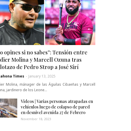
o opines si no sabes”: Tensión entre
dier Molina y Marcell Ozuna tras
lotazo de Pedro Strop a José Sirí
rahona Times
-
January 13, 2025
ier Molina, mánager de las Águilas Cibaeñas y Marcell
na, jardinero de los Leone…
Videos | Varias personas atrapadas en
vehículos luego de colapso de pared
en desnivel avenida 27 de Febrero
November 18, 2023