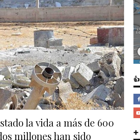

ostado la vida a más de 600
➕
dos millones han sido