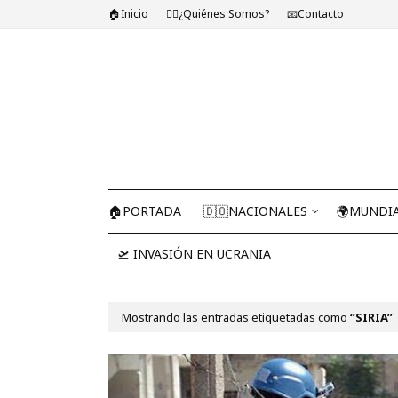
🏠Inicio
🤷‍♂️¿Quiénes Somos?
📧Contacto
🏠PORTADA
🇩🇴NACIONALES
🌍MUNDI
🛫 INVASIÓN EN UCRANIA
Mostrando las entradas etiquetadas como
SIRIA