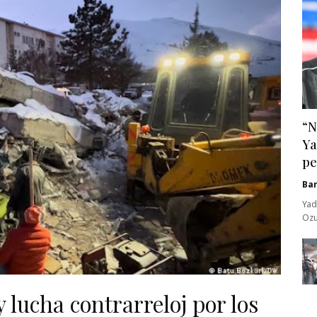
“N
Ya
pe
Ba
Yad
Ozu
 lucha contrarreloj por los