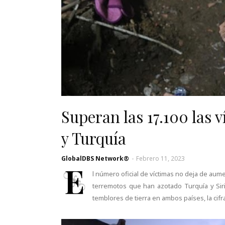
Superan las 17.100 las v
y Turquía
GlobalDBS Network®
-
Febrero 11, 2023
E
l número oficial de víctimas no deja de aume
terremotos que han azotado Turquía y Siri
temblores de tierra en ambos países, la cifr