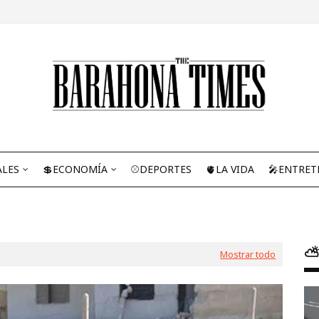
ALES
💲ECONOMÍA
⚾DEPORTES
🫀LA VIDA
🎤ENTRET
⛅
Mostrar todo