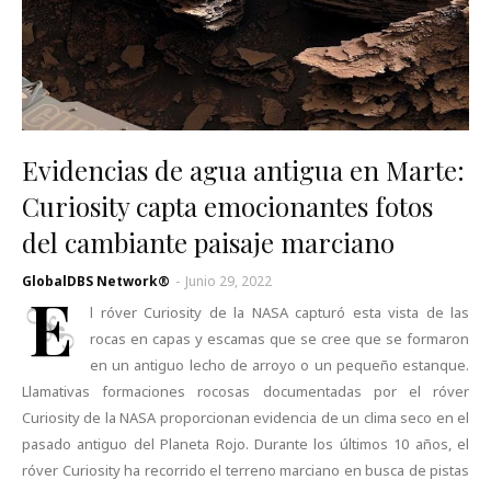
Evidencias de agua antigua en Marte:
Curiosity capta emocionantes fotos
del cambiante paisaje marciano
GlobalDBS Network®
-
Junio 29, 2022
E
l róver Curiosity de la NASA capturó esta vista de las
rocas en capas y escamas que se cree que se formaron
en un antiguo lecho de arroyo o un pequeño estanque.
Llamativas formaciones rocosas documentadas por el róver
Curiosity de la NASA proporcionan evidencia de un clima seco en el
pasado antiguo del Planeta Rojo. Durante los últimos 10 años, el
róver Curiosity ha recorrido el terreno marciano en busca de pistas