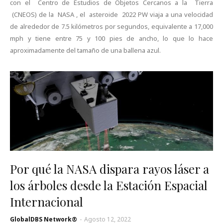
con el Centro de Estudios de Objetos Cercanos a la Tierra
(CNEOS) de la NASA , el asteroide 2022 PW viaja a una velocidad
de alrededor de 7.5 kilómetros por segundos, equivalente a 17,000
mph y tiene entre 75 y 100 pies de ancho, lo que lo hace
aproximadamente del tamaño de una ballena azul.
Por qué la NASA dispara rayos láser a
los árboles desde la Estación Espacial
Internacional
GlobalDBS Network®
-
Agosto 12, 2022