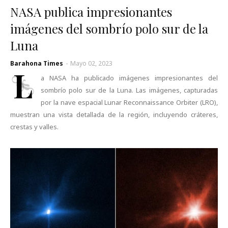
NASA publica impresionantes
imágenes del sombrío polo sur de la
Luna
Barahona Times
-
Mayo 02, 2023
L
a NASA ha publicado imágenes impresionantes del
sombrío polo sur de la Luna. Las imágenes, capturadas
por la nave espacial Lunar Reconnaissance Orbiter (LRO),
muestran una vista detallada de la región, incluyendo cráteres,
crestas y valles.