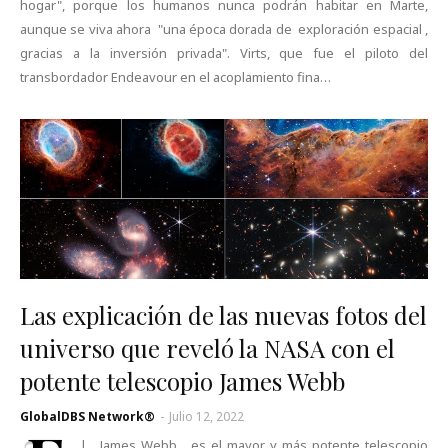
hogar", porque los humanos nunca podrán habitar en Marte,
aunque se viva ahora "una época dorada de exploración espacial ,
gracias a la inversión privada". Virts, que fue el piloto del
transbordador Endeavour en el acoplamiento fina…
Las explicación de las nuevas fotos del
universo que reveló la NASA con el
potente telescopio James Webb
GlobalDBS Network®
-
Julio 12, 2022
l James Webb es el mayor y más potente telescopio