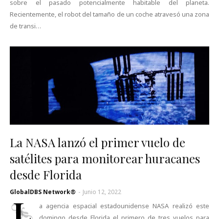
sobre el pasado potencialmente habitable del planeta.
Recientemente, el robot del tamaño de un coche atravesó una zona
de transi…
La NASA lanzó el primer vuelo de
satélites para monitorear huracanes
desde Florida
GlobalDBS Network®
-
Junio 12, 2022
L
a agencia espacial estadounidense NASA realizó este
domingo desde Florida el primero de tres vuelos para