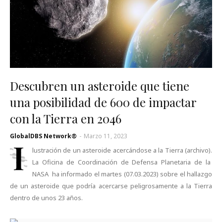
Descubren un asteroide que tiene
una posibilidad de 600 de impactar
con la Tierra en 2046
GlobalDBS Network®
-
Marzo 11, 2023
I
lustración de un asteroide acercándose a la Tierra (archivo).
La Oficina de Coordinación de Defensa Planetaria de la
NASA ha informado el martes (07.03.2023) sobre el hallazgo
de un asteroide que podría acercarse peligrosamente a la Tierra
dentro de unos 23 años.