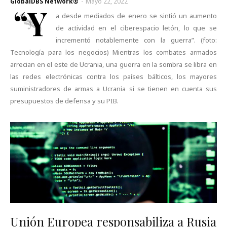
GlobalDBS Network®
-
Mayo 22, 2022
“Y
a desde mediados de enero se sintió un aumento
de actividad en el ciberespacio letón, lo que se
incrementó notablemente con la guerra”. (foto:
Tecnología para los negocios) Mientras los combates armados
arrecian en el este de Ucrania, una guerra en la sombra se libra en
las redes electrónicas contra los países bálticos, los mayores
suministradores de armas a Ucrania si se tienen en cuenta sus
presupuestos de defensa y su PIB.
Unión Europea responsabiliza a Rusia