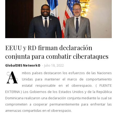
EEUU y RD firman declaración
conjunta para combatir ciberataques
GlobalDBS Network®
-
Julio 18, 2022
A
mbos países destacaron los esfuerzos de las Naciones
Unidas para mantener el marco de comportamiento
estatal responsable en el ciberespacio. ( FUENTE
EXTERNA ) Los Gobiernos de los Estados Unidos y de la República
Dominicana realizaron una declaración conjunta mediante la cual se
comprometen a cooperar permanentemente para enfrentar las
amenazas compartidas en el ciberespacio.