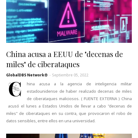
China acusa a EEUU de "decenas de
miles" de ciberataques
GlobalDBS Network®
-
Septiembre 05, 2022
C
hina acusa a la agencia de inteligencia militar
estadounidense de haber realizado decenas de miles
de ciberataques maliciosos. ( FUENTE EXTERNA ) China
acusó el lunes a Estados Unidos de llevar a cabo "decenas de
miles" de ciberataques en su contra, que provocaron el robo de
datos sensibles, entre ellos en una universidad.