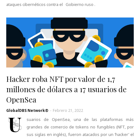
ataques cibernéticos contra el Gobierno ruso .
Hacker roba NFT por valor de 1,7
millones de dólares a 17 usuarios de
OpenSea
GlobalDBS Network®
-
Febrero 21, 2022
U
suarios de OpenSea, una de las plataformas más
grandes de comercio de tokens no fungibles (NFT, por
sus siglas en inglés), fueron atacados por un ‘hacker’ el