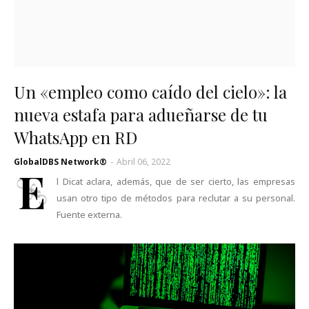
Un «empleo como caído del cielo»: la
nueva estafa para adueñarse de tu
WhatsApp en RD
GlobalDBS Network®
-
Abril 06, 2022
E
l Dicat aclara, además, que de ser cierto, las empresas
usan otro tipo de métodos para reclutar a su personal.
Fuente externa.