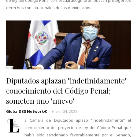
de ley del Código Penal con el cual aseguraron buscan proteger los
derechos constitucionales de los dominicanos.
Diputados aplazan "indefinidamente"
conocimiento del Código Penal;
someten uno "nuevo"
GlobalDBS Network®
-
Enero 04, 2022
L
a Cámara de Diputados aplazó “indefinidamente” el
conocimiento del proyecto de ley del Código Penal que
había sido sancionado favorablemente por el Senado,