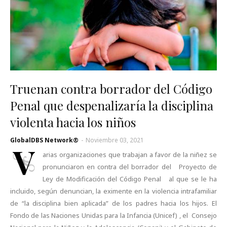
Truenan contra borrador del Código
Penal que despenalizaría la disciplina
violenta hacia los niños
GlobalDBS Network®
-
Noviembre 03, 2021
V
arias organizaciones que trabajan a favor de la niñez se
pronunciaron en contra del borrador del Proyecto de
Ley de Modificación del Código Penal al que se le ha
incluido, según denuncian, la eximente en la violencia intrafamiliar
de “la disciplina bien aplicada” de los padres hacia los hijos. El
Fondo de las Naciones Unidas para la Infancia (Unicef) , el Consejo