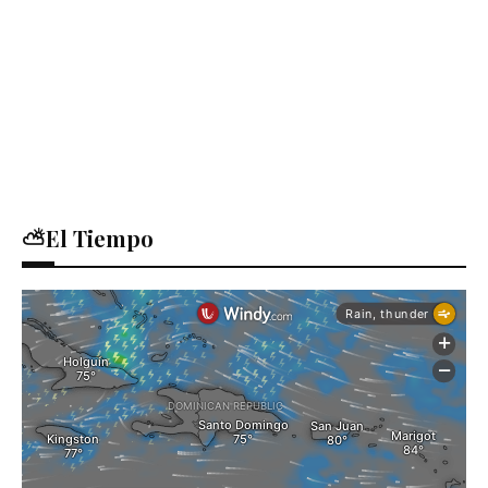
⛅El Tiempo