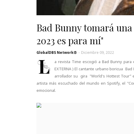
Bad Bunny tomará una p
2023 es para mí"
GlobalDBS Network®
-
Diciembre 09, 2022
L
a revista Time escogió a Bad Bunny para e
EXTERNA ) El cantante urbano boricua Bad
arrollador su gira "World's Hottest Tour”
artista más escuchado del mundo en Spotify, el "Co
emocional.