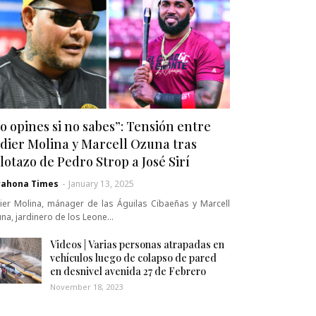
o opines si no sabes”: Tensión entre
dier Molina y Marcell Ozuna tras
lotazo de Pedro Strop a José Sirí
rahona Times
-
January 13, 2025
ier Molina, mánager de las Águilas Cibaeñas y Marcell
na, jardinero de los Leone…
Videos | Varias personas atrapadas en
vehículos luego de colapso de pared
en desnivel avenida 27 de Febrero
November 18, 2023