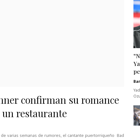
“N
Ya
pe
Ba
Yad
enner confirman su romance
Ozu
e un restaurante
de varias semanas de rumores, el cantante puertorriqueño Bad