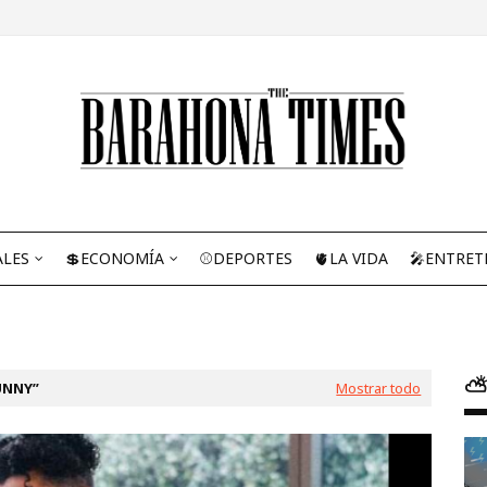
ALES
💲ECONOMÍA
⚾DEPORTES
🫀LA VIDA
🎤ENTRET
⛅
UNNY
Mostrar todo