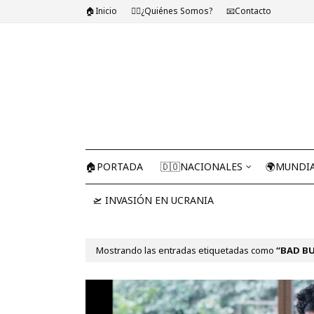
🏠Inicio
🤷‍♂️¿Quiénes Somos?
📧Contacto
🏠PORTADA
🇩🇴NACIONALES
🌍MUNDI
🛫 INVASIÓN EN UCRANIA
Mostrando las entradas etiquetadas como
BAD B