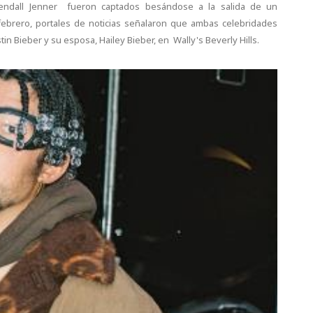
dall Jenner fueron captados besándose a la salida de un
febrero, portales de noticias señalaron que ambas celebridades
tin Bieber y su esposa, Hailey Bieber, en Wally's Beverly Hills.