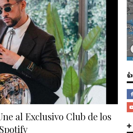

ne al Exclusivo Club de los
➕
Spotify