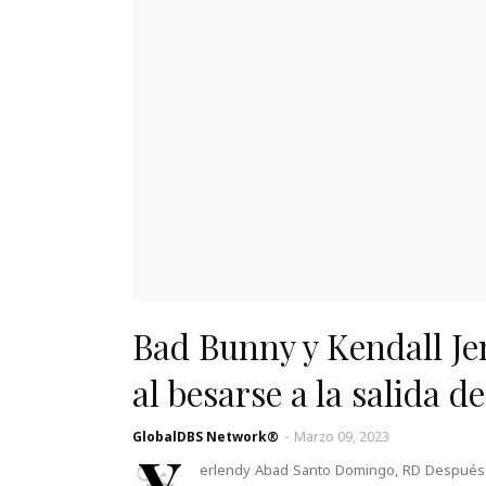
Bad Bunny y Kendall J
al besarse a la salida d
GlobalDBS Network®
-
Marzo 09, 2023
Y
erlendy Abad Santo Domingo, RD Después 