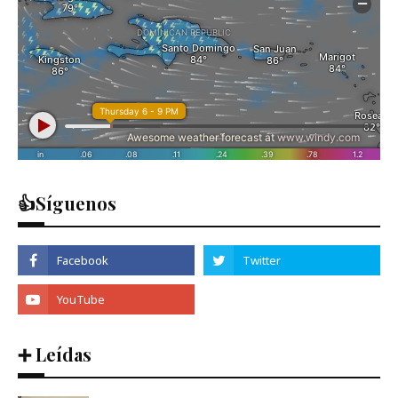
👍Síguenos
➕ Leídas