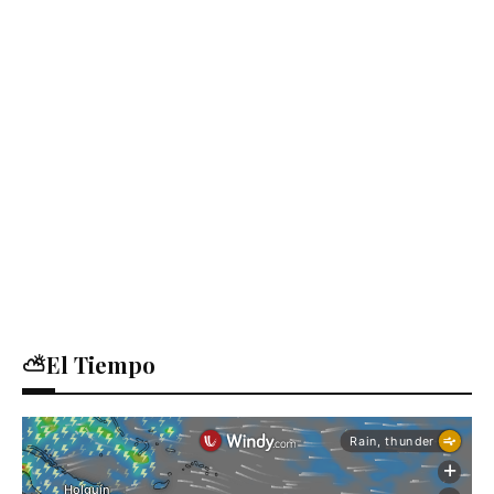
⛅El Tiempo