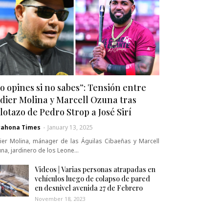
o opines si no sabes”: Tensión entre
dier Molina y Marcell Ozuna tras
lotazo de Pedro Strop a José Sirí
rahona Times
-
January 13, 2025
ier Molina, mánager de las Águilas Cibaeñas y Marcell
na, jardinero de los Leone…
Videos | Varias personas atrapadas en
vehículos luego de colapso de pared
en desnivel avenida 27 de Febrero
November 18, 2023