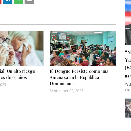
“N
Ya
pe
ial: Un alto riesgo
El Dengue Persiste como una
Ba
es de 65 años
Amenaza en la República
Dominicana
Yad
2023
Ozu
September 09, 2023