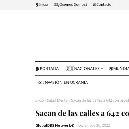
🏠Inicio
🤷‍♂️¿Quiénes Somos?
📧Contacto
🏠PORTADA
🇩🇴NACIONALES
🌍MUNDI
🛫 INVASIÓN EN UCRANIA
Inicio
Salud Mental
Sacan de las calles a 642 con pro
Sacan de las calles a 642 
GlobalDBS Network®
-
Diciembre 20, 2022