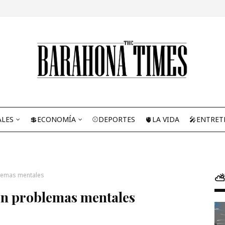
ALES
💲ECONOMÍA
⚾DEPORTES
🫀LA VIDA
🎤ENTRET
blemas mentales
⛅
con problemas mentales