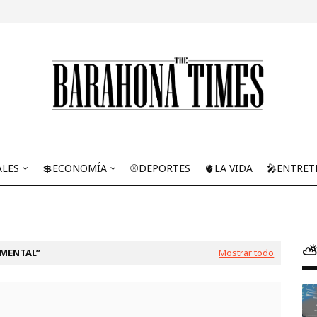
ALES
💲ECONOMÍA
⚾DEPORTES
🫀LA VIDA
🎤ENTRET
⛅
 MENTAL
Mostrar todo