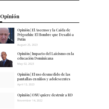
️Opinión
Opinión | El Ascenso y la Caída de
Prigozhin: El Hombre que Desafió a
Putin
August 25, 2023
Opinión | Impacto del Laicismo en la
educación Dominicana
May 02, 2023
Opinión | El uso desmedido de las
pantallas en niños y adolescentes
April 13, 2023
Opinión | ONU quiere destruir a RD
November 14, 2022