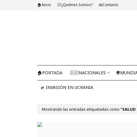
🏠Inicio
🤷‍♂️¿Quiénes Somos?
📧Contacto
🏠PORTADA
🇩🇴NACIONALES
🌍MUNDI
🛫 INVASIÓN EN UCRANIA
Mostrando las entradas etiquetadas como
SALUD