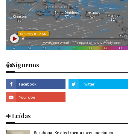
👍Síguenos
➕ Leídas
Barahona: Se electrocuta joven mecánico