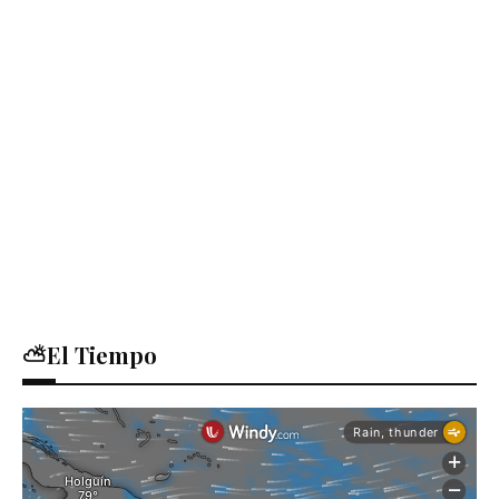
⛅El Tiempo