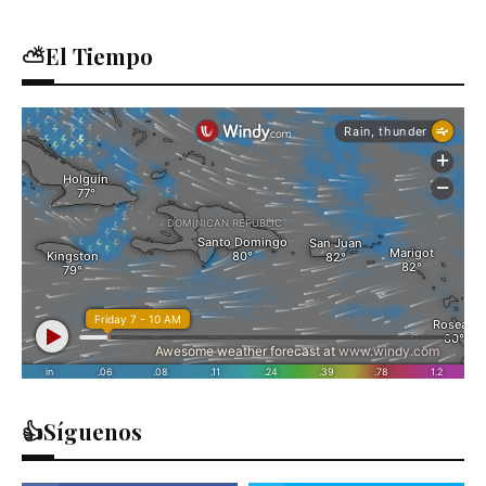
⛅El Tiempo
👍Síguenos