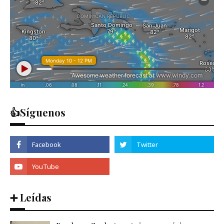
👍Síguenos
➕ Leídas