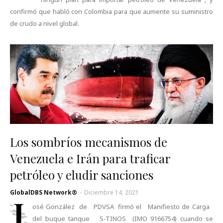
confirmó que habló con Colombia para que aumente su suministro
de crudo a nivel global.
Los sombríos mecanismos de
Venezuela e Irán para traficar
petróleo y eludir sanciones
GlobalDBS Network®
-
Diciembre 14, 2021
J
osé González de PDVSA firmó el Manifiesto de Carga
del buque tanque S-TINOS (IMO 9166754) cuando se