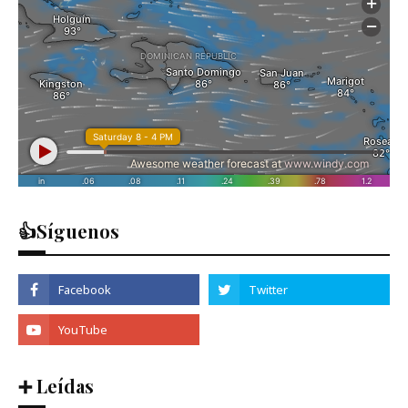
👍Síguenos
➕ Leídas