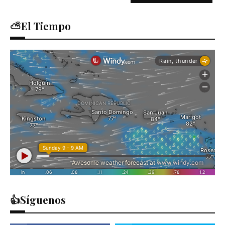
⛅El Tiempo
👍Síguenos