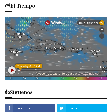
⛅El Tiempo
👍Síguenos