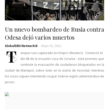
Un nuevo bombardeo de Rusia contra
Odesa dejó varios muertos
GlobalDBS Network®
-
Mayo 02, 2022
T
anque ruso capturado en Dnipro (Reuters) Comenzó el
día 68 de la invasión rusa de Ucrania : está previsto que
continúe la evacuación de ciudadanos bloqueados en la
ciudad de Mariúpol, sobre todo en la acería de Azovstal, mientras
los rusos siguen intentando ocupar toda la región administrativa de
Jerson.