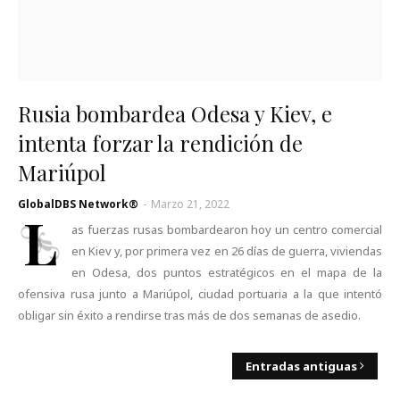
Rusia bombardea Odesa y Kiev, e
intenta forzar la rendición de
Mariúpol
GlobalDBS Network®
-
Marzo 21, 2022
L
as fuerzas rusas bombardearon hoy un centro comercial
en Kiev y, por primera vez en 26 días de guerra, viviendas
en Odesa, dos puntos estratégicos en el mapa de la
ofensiva rusa junto a Mariúpol, ciudad portuaria a la que intentó
obligar sin éxito a rendirse tras más de dos semanas de asedio.
Entradas antiguas