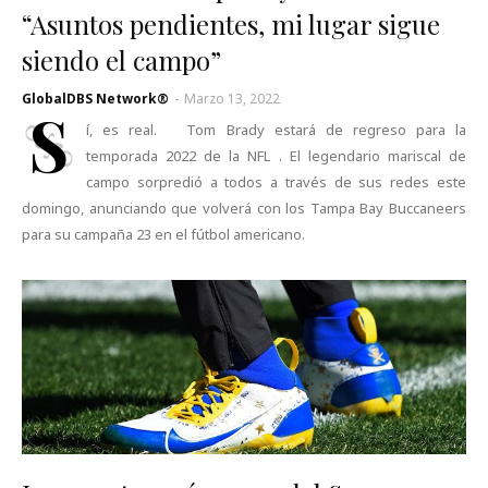
“Asuntos pendientes, mi lugar sigue
siendo el campo”
GlobalDBS Network®
-
Marzo 13, 2022
S
í, es real. Tom Brady estará de regreso para la
temporada 2022 de la NFL . El legendario mariscal de
campo sorpredió a todos a través de sus redes este
domingo, anunciando que volverá con los Tampa Bay Buccaneers
para su campaña 23 en el fútbol americano.