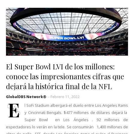
El Super Bowl LVI de los millones:
conoce las impresionantes cifras que
dejará la histórica final de la NFL
GlobalDBS Network®
-
Febrero 11, 2022
E
l SoFi Stadium albergará el duelo entre Los Angeles Rams
y Cincinnati Bengals. $477 millones de dólares dejará la
Super Bowl en Los Ángeles . 92 millones de
espectadores lo verán en la tele. Se consumirán 1,400 millones de