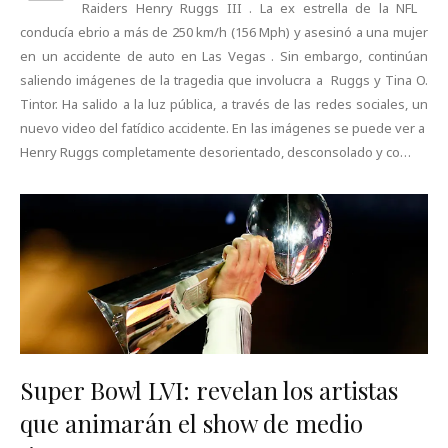
Raiders Henry Ruggs III . La ex estrella de la NFL
conducía ebrio a más de 250 km/h (156 Mph) y asesinó a una mujer
en un accidente de auto en Las Vegas . Sin embargo, continúan
saliendo imágenes de la tragedia que involucra a Ruggs y Tina O.
Tintor. Ha salido a la luz pública, a través de las redes sociales, un
nuevo video del fatídico accidente. En las imágenes se puede ver a
Henry Ruggs completamente desorientado, desconsolado y co…
Super Bowl LVI: revelan los artistas
que animarán el show de medio