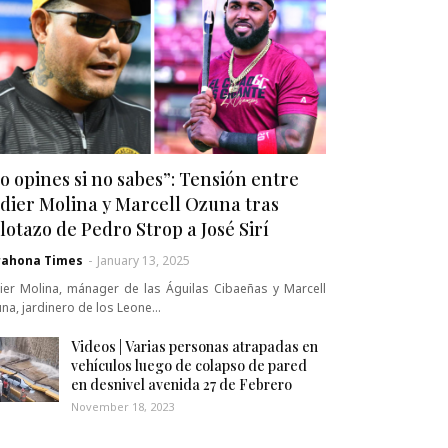
o opines si no sabes”: Tensión entre
dier Molina y Marcell Ozuna tras
lotazo de Pedro Strop a José Sirí
rahona Times
-
January 13, 2025
ier Molina, mánager de las Águilas Cibaeñas y Marcell
na, jardinero de los Leone…
Videos | Varias personas atrapadas en
vehículos luego de colapso de pared
en desnivel avenida 27 de Febrero
November 18, 2023