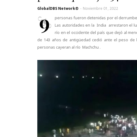
GlobalDBS Network®
-
Noviembre 01, 2022
9
personas fueron detenidas por el derrumbe
Las autoridades en la India arrestaron el
río en el occidente del país que dejó al m
de 143 años de antigüedad cedió ante el peso de l
personas cayeran al río Machchu .