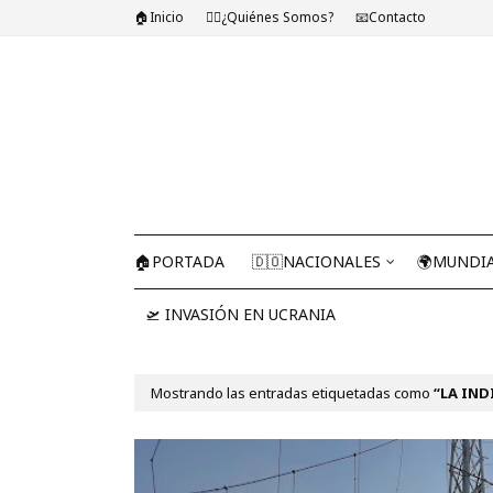
🏠Inicio
🤷‍♂️¿Quiénes Somos?
📧Contacto
🏠PORTADA
🇩🇴NACIONALES
🌍MUNDI
🛫 INVASIÓN EN UCRANIA
Mostrando las entradas etiquetadas como
LA IND