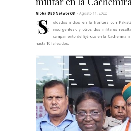
militar en la Cachemira
GlobalDBS Network®
-
Agosto 11, 2022
S
oldados indios en la frontera con Paki
insurgentes-, y otros dos militares resul
campamento del Ejército en la Cachemira in
hasta 10 fallecidos.