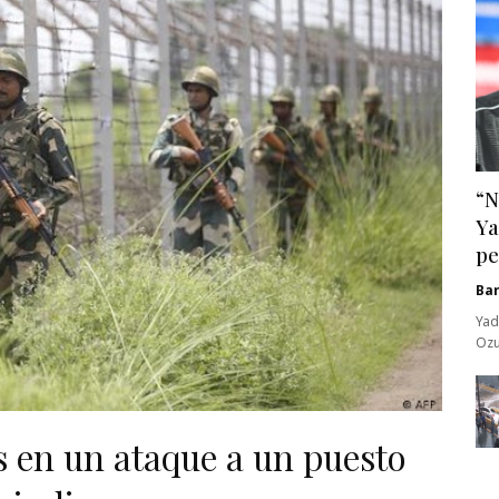
“N
Ya
pe
Ba
Yad
Ozu
 en un ataque a un puesto