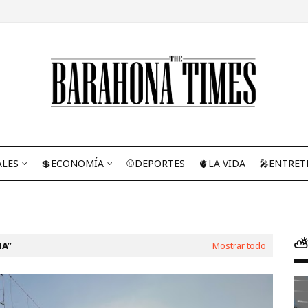
ALES
💲ECONOMÍA
⚾DEPORTES
🫀LA VIDA
🎤ENTRET
⛅
IA
Mostrar todo