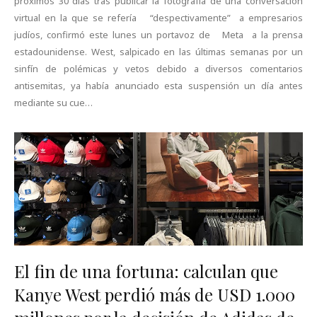
próximos 30 días tras publicar la fotografía de una conversación
virtual en la que se refería “despectivamente” a empresarios
judíos, confirmó este lunes un portavoz de Meta a la prensa
estadounidense. West, salpicado en las últimas semanas por un
sinfín de polémicas y vetos debido a diversos comentarios
antisemitas, ya había anunciado esta suspensión un día antes
mediante su cue…
El fin de una fortuna: calculan que
Kanye West perdió más de USD 1.000