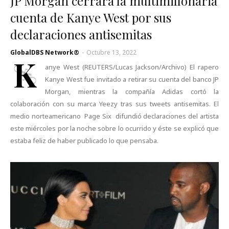
JP Morgan cerrará la multimillonaria
cuenta de Kanye West por sus
declaraciones antisemitas
GlobalDBS Network®
-
Octubre 13, 2022
K
anye West (REUTERS/Lucas Jackson/Archivo) El rapero
Kanye West fue invitado a retirar su cuenta del banco JP
Morgan, mientras la compañía Adidas cortó la
colaboración con su marca Yeezy tras sus tweets antisemitas. El
medio norteamericano Page Six difundió declaraciones del artista
este miércoles por la noche sobre lo ocurrido y éste se explicó que
estaba feliz de haber publicado lo que pensaba.