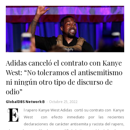
Adidas canceló el contrato con Kanye
West: “No toleramos el antisemitismo
ni ningún otro tipo de discurso de
odio”
GlobalDBS Network®
-
Octubre 25, 2022
E
l rapero Kanye West Adidas cortó su contrato con Kanye
West con efecto inmediato por las recientes
declaraciones de carácter antisemita y racista del rapero,