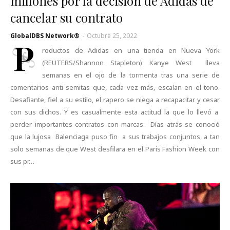
millones por la decisión de Adidas de
cancelar su contrato
GlobalDBS Network®
-
Octubre 25, 2022
P
roductos de Adidas en una tienda en Nueva York
(REUTERS/Shannon Stapleton) Kanye West lleva
semanas en el ojo de la tormenta tras una serie de
comentarios anti semitas que, cada vez más, escalan en el tono.
Desafiante, fiel a su estilo, el rapero se niega a recapacitar y cesar
con sus dichos. Y es casualmente esta actitud la que lo llevó a
perder importantes contratos con marcas. Días atrás se conoció
que la lujosa Balenciaga puso fin a sus trabajos conjuntos, a tan
solo semanas de que West desfilara en el Paris Fashion Week con
sus pr…