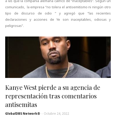
a las que la compañía alemana calificó de “inaceptables”. Según un
comunicado, la empresa “no tolera el antisemitismo ni ningún otro
tipo de discurso de odio ” y agregó que “las recientes
declaraciones y acciones de Ye son inaceptables, odiosas y
peligrosas”.
Kanye West pierde a su agencia de
representación tras comentarios
antisemitas
GlobalDBS Network®
-
Octubre 24, 2022