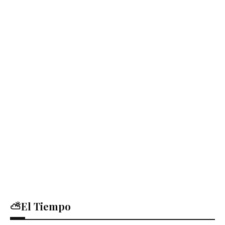
⛅El Tiempo