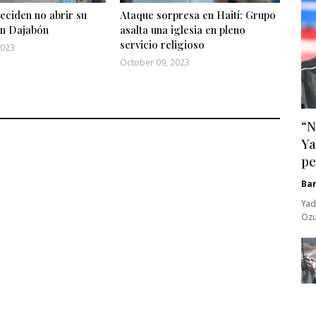
eciden no abrir su
Ataque sorpresa en Haití: Grupo
on Dajabón
asalta una iglesia en pleno
servicio religioso
2023
October 09, 2023
“N
Ya
pe
Ba
Yad
Ozu