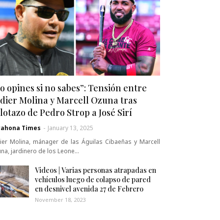
o opines si no sabes”: Tensión entre
dier Molina y Marcell Ozuna tras
lotazo de Pedro Strop a José Sirí
rahona Times
-
January 13, 2025
ier Molina, mánager de las Águilas Cibaeñas y Marcell
na, jardinero de los Leone…
Videos | Varias personas atrapadas en
vehículos luego de colapso de pared
en desnivel avenida 27 de Febrero
November 18, 2023