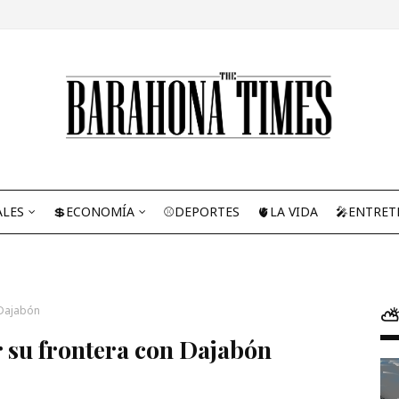
ALES
💲ECONOMÍA
⚾DEPORTES
🫀LA VIDA
🎤ENTRET
 Dajabón
⛅
r su frontera con Dajabón