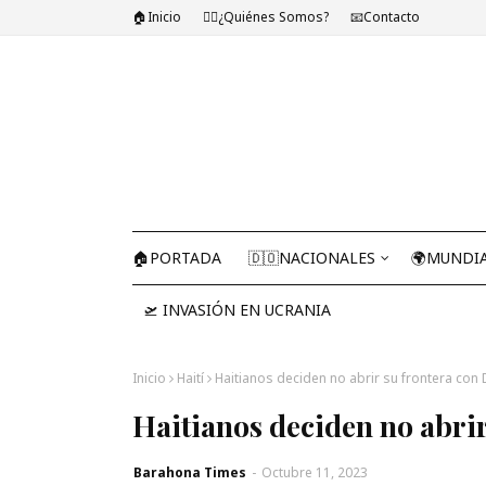
🏠Inicio
🤷‍♂️¿Quiénes Somos?
📧Contacto
🏠PORTADA
🇩🇴NACIONALES
🌍MUNDI
🛫 INVASIÓN EN UCRANIA
Inicio
Haití
Haitianos deciden no abrir su frontera con
Haitianos deciden no abri
Barahona Times
-
Octubre 11, 2023