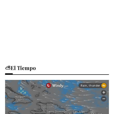
⛅El Tiempo