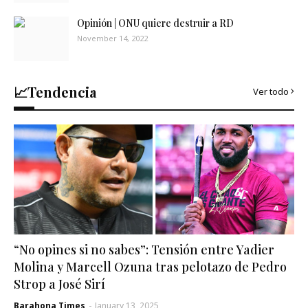
Opinión | ONU quiere destruir a RD
November 14, 2022
📈Tendencia
Ver todo
“No opines si no sabes”: Tensión entre Yadier
Molina y Marcell Ozuna tras pelotazo de Pedro
Strop a José Sirí
Barahona Times
-
January 13, 2025