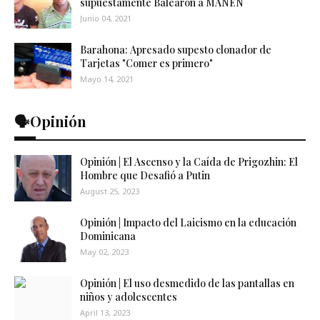
supuestamente Balearon a MANEN
Junio 04, 2021
Barahona: Apresado supesto clonador de
Tarjetas "Comer es primero"
Mayo 14, 2021
🗣️Opinión
Opinión | El Ascenso y la Caída de Prigozhin: El
Hombre que Desafió a Putin
August 25, 2023
Opinión | Impacto del Laicismo en la educación
Dominicana
May 02, 2023
Opinión | El uso desmedido de las pantallas en
niños y adolescentes
April 13, 2023