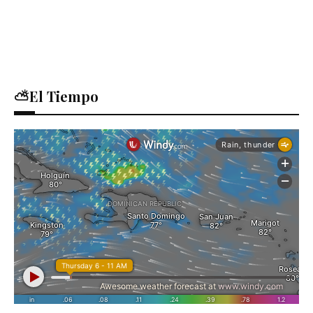
⛅El Tiempo