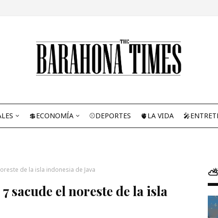
ALES
💲ECONOMÍA
⚾DEPORTES
🫀LA VIDA
🎤ENTRET
reste de la isla indonesia de Java
⛅
 sacude el noreste de la isla