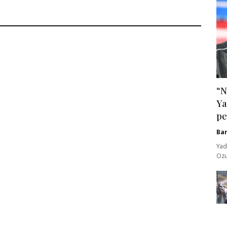
“N
Ya
pe
Ba
Yad
Ozu