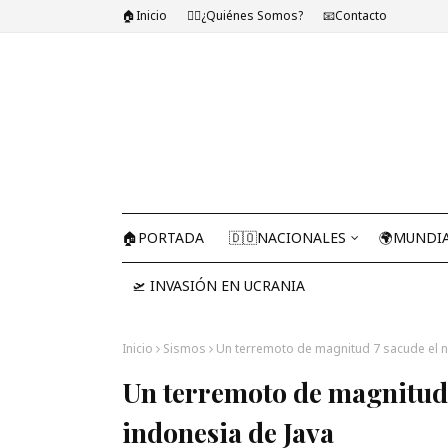
🏠Inicio
🤷‍♂️¿Quiénes Somos?
📧Contacto
🏠PORTADA
🇩🇴NACIONALES
🌍MUNDI
🛫 INVASIÓN EN UCRANIA
Inicio
Sismos
Un terremoto de magnitud 7 sacude el no
Un terremoto de magnitud 7
indonesia de Java