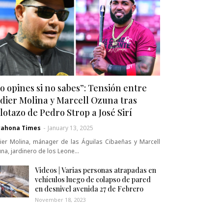
o opines si no sabes”: Tensión entre
dier Molina y Marcell Ozuna tras
lotazo de Pedro Strop a José Sirí
rahona Times
-
January 13, 2025
ier Molina, mánager de las Águilas Cibaeñas y Marcell
na, jardinero de los Leone…
Videos | Varias personas atrapadas en
vehículos luego de colapso de pared
en desnivel avenida 27 de Febrero
November 18, 2023