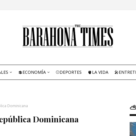
ALES
💲ECONOMÍA
⚾DEPORTES
🫀LA VIDA
🎤ENTRET
blica Dominicana
⛅
República Dominicana