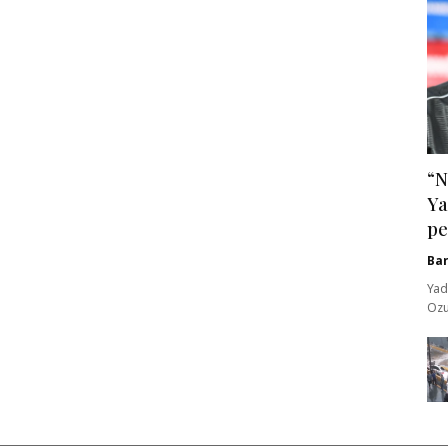
“N
Ya
pe
Ba
Yad
Ozu