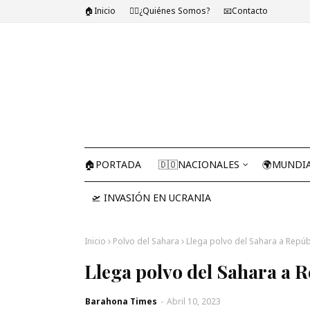
🏠Inicio
🤷‍♂️¿Quiénes Somos?
📧Contacto
🏠PORTADA
🇩🇴NACIONALES
🌍MUNDI
🛫 INVASIÓN EN UCRANIA
Inicio
Polvo del Sahara
Llega polvo del Sahara a Repú
Llega polvo del Sahara a 
Barahona Times
-
Abril 10, 2023