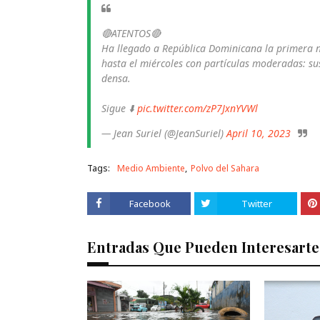
🔴ATENTOS🔴
Ha llegado a República Dominicana la primera n
hasta el miércoles con partículas moderadas: su
densa.
Sigue ⬇️
pic.twitter.com/zP7JxnYVWl
— Jean Suriel (@JeanSuriel)
April 10, 2023
Tags:
Medio Ambiente
Polvo del Sahara
Facebook
Twitter
Entradas Que Pueden Interesarte