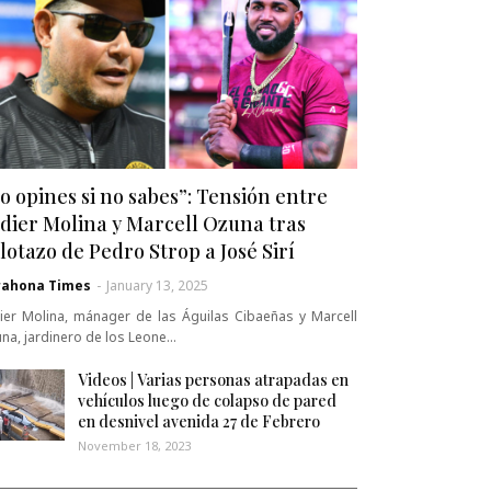
o opines si no sabes”: Tensión entre
dier Molina y Marcell Ozuna tras
lotazo de Pedro Strop a José Sirí
rahona Times
-
January 13, 2025
ier Molina, mánager de las Águilas Cibaeñas y Marcell
na, jardinero de los Leone…
Videos | Varias personas atrapadas en
vehículos luego de colapso de pared
en desnivel avenida 27 de Febrero
November 18, 2023