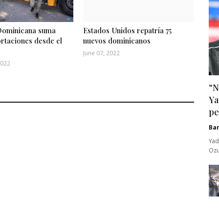
Dominicana suma
Estados Unidos repatría 75
ortaciones desde el
nuevos dominicanos
June 07, 2022
2022
“N
Ya
pe
Ba
Yad
Ozu