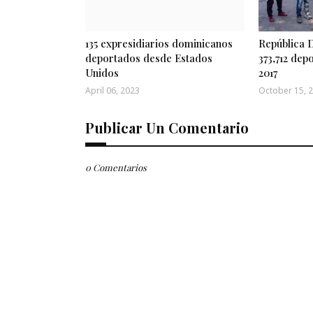
135 expresidiarios dominicanos
República 
deportados desde Estados
373,712 dep
Unidos
2017
April 06, 2023
October 15, 
Publicar Un Comentario
0 Comentarios