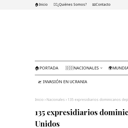
🏠Inicio
🤷‍♂️¿Quiénes Somos?
📧Contacto
🏠PORTADA
🇩🇴NACIONALES
🌍MUNDI
🛫 INVASIÓN EN UCRANIA
Inicio
Nacionales
135 expresidiarios dominicanos de
135 expresidiarios domini
Unidos