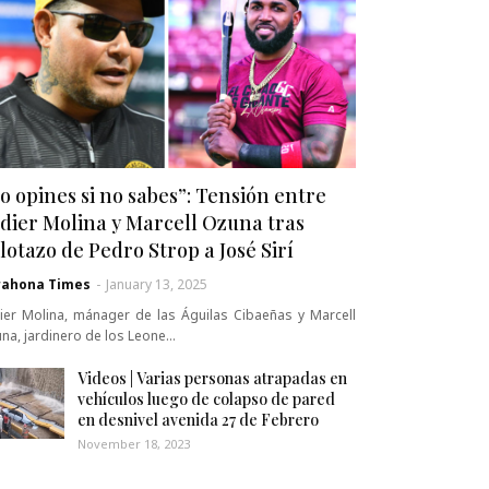
o opines si no sabes”: Tensión entre
dier Molina y Marcell Ozuna tras
lotazo de Pedro Strop a José Sirí
rahona Times
-
January 13, 2025
ier Molina, mánager de las Águilas Cibaeñas y Marcell
na, jardinero de los Leone…
Videos | Varias personas atrapadas en
vehículos luego de colapso de pared
en desnivel avenida 27 de Febrero
November 18, 2023