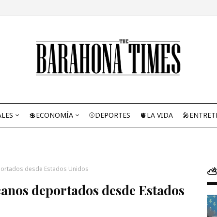
ALES
💲ECONOMÍA
⚾DEPORTES
🫀LA VIDA
🎤ENTRET
portados desde Estados Unidos
⛅
canos deportados desde Estados