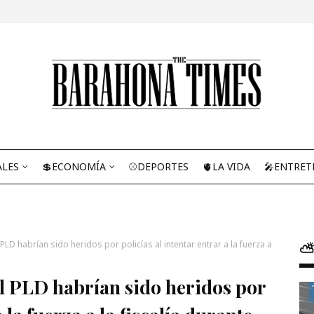
ALES
💲ECONOMÍA
⚾DEPORTES
🫀LA VIDA
🎤ENTRET
PLD habrían sido heridos por policías al intentar entrar a la fuerza a
⛅
el PLD habrían sido heridos por