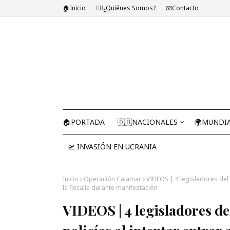
🏠Inicio
🤷‍♂️¿Quiénes Somos?
📧Contacto
🏠PORTADA
🇩🇴NACIONALES
🌍MUNDI
🛫 INVASIÓN EN UCRANIA
Inicio
Operación Calamar
VIDEOS | 4 legisladores del 
la fiscalía durante manifestación
VIDEOS | 4 legisladores d