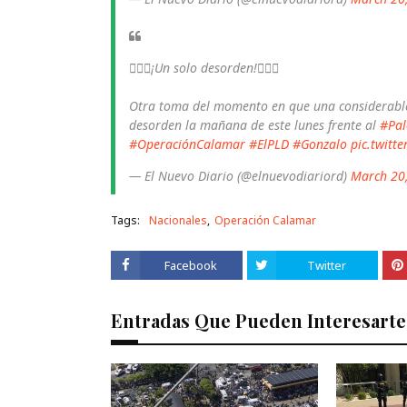
🤦🏾‍♀️¡Un solo desorden!🤦🏾‍♀️
Otra toma del momento en que una considerabl
desorden la mañana de este lunes frente al
#Pal
#OperaciónCalamar
#ElPLD
#Gonzalo
pic.twitt
— El Nuevo Diario (@elnuevodiariord)
March 20
Tags:
Nacionales
Operación Calamar
Facebook
Twitter
Entradas Que Pueden Interesarte