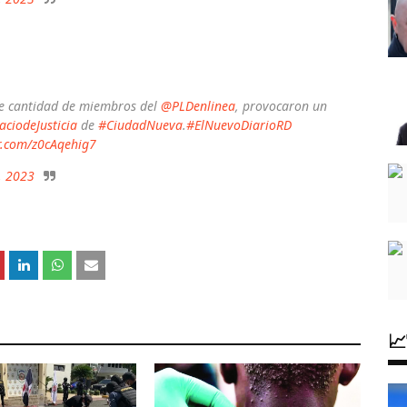
e cantidad de miembros del
@PLDenlinea
, provocaron un
aciodeJusticia
de
#CiudadNueva
.
#ElNuevoDiarioRD
er.com/z0cAqehig7
, 2023
