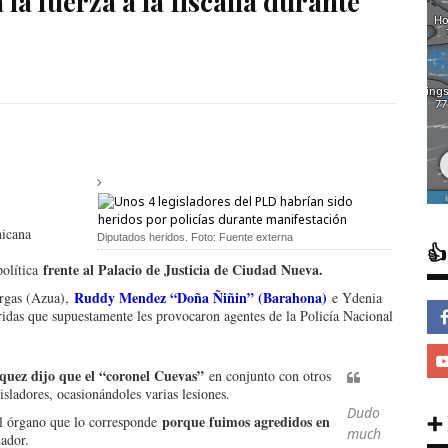
a la fuerza a la fiscalía durante
nicana
Diputados heridos. Foto: Fuente externa

frente al Palacio de Justicia de Ciudad Nueva.
política
Ruddy Mendez “Doña Ñiñin” (Barahona)
rgas (Azua),
e Ydenia
ridas que supuestamente les provocaron agentes de la Policía Nacional
quez dijo que el “coronel Cuevas”
en conjunto con otros
sladores, ocasionándoles varias lesiones.
Dudo
➕
porque fuimos agredidos en
el órgano que lo corresponde
much
lador.