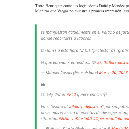
Tanto Henriquez como las legisladoras Doñé y Mendez pre
Mientras que Vargas no muestra a primera impresión lastim
se manifiestan actualmente en el Palacio de Jus
donde reportarse a laborar.
Un lunes a esta hora NADIE “protesta” de “gratis
El que entendió; entendió… 😎
#El4toBate
pic.t
— Manuel Casals (@casalsbate)
March 20, 2023
🏃🏾‍♀️¡Ay dio' el
#PLD
quiere entrar!🤯
En el “asalto al
#PalaciodeJusticia
” por simpatiz
otras más vivieron momentos de desesperación, 
situación.
#ElNuevoDiarioRD
#OperaciónCalama
— El Nuevo Diario (@elnuevodiariord)
March 20