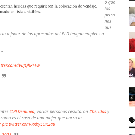
o que
sentan heridas que requirieron la colocación de vendaje.
las
aduras físicas visibles.
perso
nas
que
ticia a favor de los apresados del PLD tengan empleos a
.”
witter.com/lVuJQhKFEw
antes
@PLDenlinea
, varias personas resultaron
#heridas
y
como es el caso de una mujer que narró la
🗣
r
pic.twitter.com/RXbyLOK2a8
, 2023