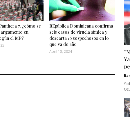
Panthera 7, ¿cómo se
REpública Dominicana confirma
 cargamento en
seis casos de viruela símica y
egún el MP?
descarta 19 sospechosos en lo
que va de año
025
“N
April 18, 2024
Ya
pe
Ba
Yad
Ozu