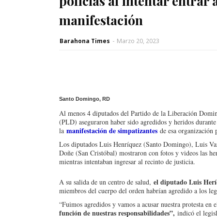
policías al intentar entrar 
manifestación
Barahona Times
-
Marzo 20, 2023
Santo Domingo, RD
Al menos 4 diputados del Partido de la Liberación Domi
(PLD) aseguraron haber sido agredidos y heridos durante
manifestación de simpatizantes
la
de esa organización 
Los diputados Luis Henríquez (Santo Domingo), Luis Va
Doñe (San Cristóbal) mostraron con fotos y videos las he
mientras intentaban ingresar al recinto de justicia.
el diputado Luis Herí
A su salida de un centro de salud,
miembros del cuerpo del orden habrían agredido a los legi
“Fuimos agredidos y vamos a acusar nuestra protesta en 
función de nuestras responsabilidades”,
indicó el legis