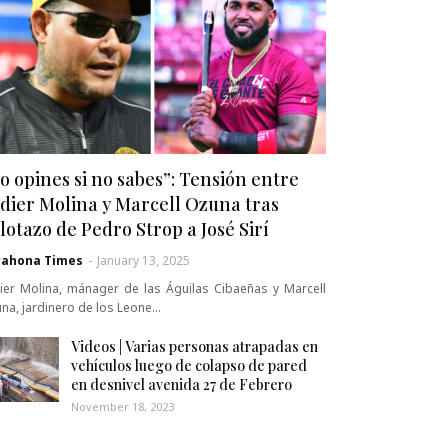
o opines si no sabes”: Tensión entre
dier Molina y Marcell Ozuna tras
lotazo de Pedro Strop a José Sirí
rahona Times
-
January 13, 2025
ier Molina, mánager de las Águilas Cibaeñas y Marcell
na, jardinero de los Leone…
Videos | Varias personas atrapadas en
vehículos luego de colapso de pared
en desnivel avenida 27 de Febrero
November 18, 2023