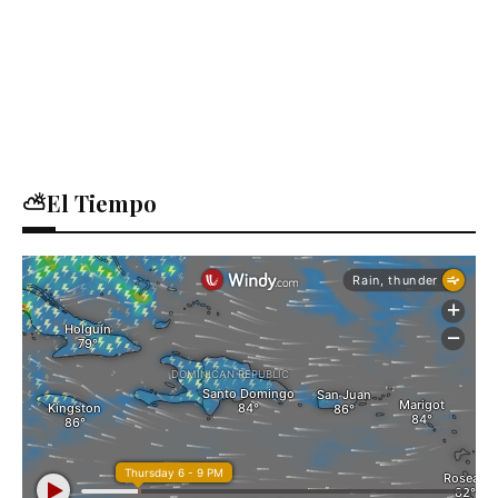
⛅El Tiempo