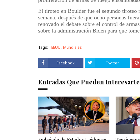
proliferación de armas de fuego ensamblada
El tiroteo en Boulder fue el segundo tirote
semana, después de que ocho personas fueran
renovado el debate sobre el control de arma
sobre la administración Biden para que tome 
Tags:
EEUU
Mundiales
Facebook
Twitter
Entradas Que Pueden Interesarte
Embajada de Estados Unidos en
Tensiones 