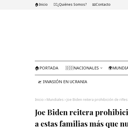
🏠Inicio
🤷‍♂️¿Quiénes Somos?
📧Contacto
🏠PORTADA
🇩🇴NACIONALES
🌍MUNDI
🛫 INVASIÓN EN UCRANIA
Inicio
Mundiales
Joe Biden reitera prohibición de rif
Joe Biden reitera prohibic
a estas familias más que n