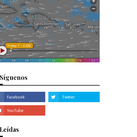
Síguenos
 Leídas