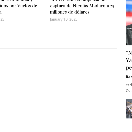
idos por Vuelos de
captura de Nicolás Maduro a 25
n
millones de dólares
025
January 10, 2025
“N
Ya
pe
Ba
Yad
Ozu