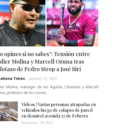
o opines si no sabes”: Tensión entre
dier Molina y Marcell Ozuna tras
lotazo de Pedro Strop a José Sirí
rahona Times
-
January 13, 2025
ier Molina, mánager de las Águilas Cibaeñas y Marcell
na, jardinero de los Leone…
Videos | Varias personas atrapadas en
vehículos luego de colapso de pared
en desnivel avenida 27 de Febrero
November 18, 2023