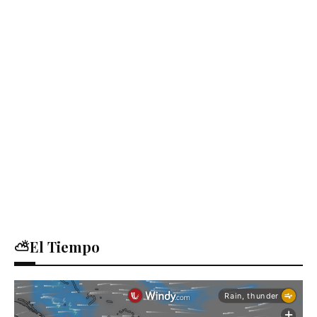
⛅El Tiempo