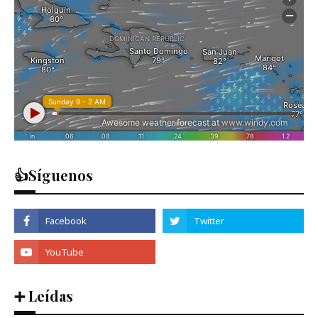
👍Síguenos
➕ Leídas