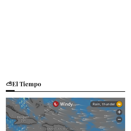
⛅El Tiempo