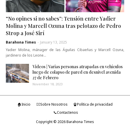
“No opines si no sabes”: Tensión entre Yadier
Molina y Marcell Ozuna tras pelotazo de Pedro
Strop a José Sirí
Barahona Times
-
January 13, 2025
Yadier Molina, mánager de las Águilas Cibaeñas y Marcell Ozuna,
jardinero de los Leone…
Videos | Varias personas atrapadas en vehículos
luego de colapso de pared en desnivel avenida
27 de Febrero
November 18, 2023
🏠Inicio
🤷‍♂️Sobre Nosotros
🔏Política de privacidad
📞Contactenos
Copyright ©
2026
Barahona Times