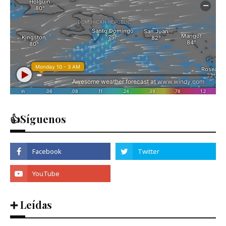
👍Síguenos
➕ Leídas