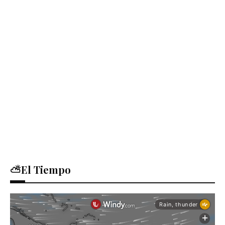
⛅El Tiempo