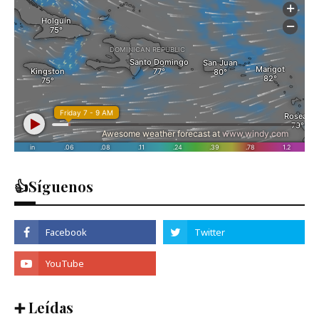
👍Síguenos
➕ Leídas