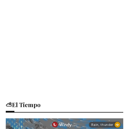
⛅El Tiempo