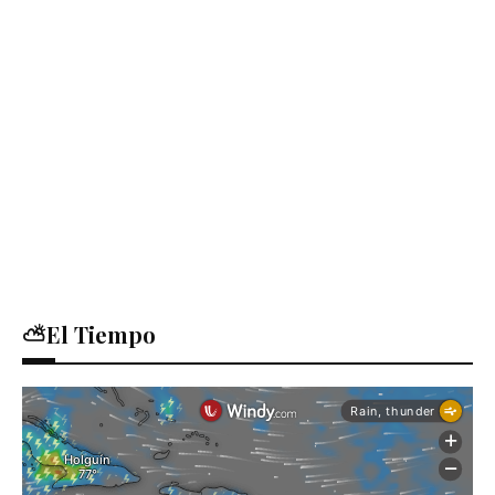
⛅El Tiempo